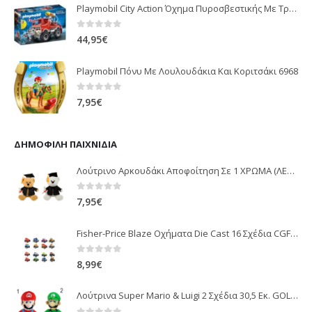
Playmobil City Action Όχημα Πυροσβεστικής Με Τροχαλία Ρυμούλκησης 9466
0
out of 5
44,95
€
Playmobil Πόνυ Με Λουλουδάκια Και Κοριτσάκι 6968
0
out of 5
7,95
€
ΔΗΜΟΦΙΛΉ ΠΑΙΧΝΊΔΙΑ
Λούτρινο Αρκουδάκι Αποφοίτηση Σε 1 ΧΡΩΜΑ (ΛΕΥΚΟ)25Εκ 1850
0
out of 5
7,95
€
Fisher-Price Blaze Οχήματα Die Cast 16 Σχέδια CGF20
0
out of 5
8,99
€
Λούτρινα Super Mario & Luigi 2 Σχέδια 30,5 Εκ. GOL13769