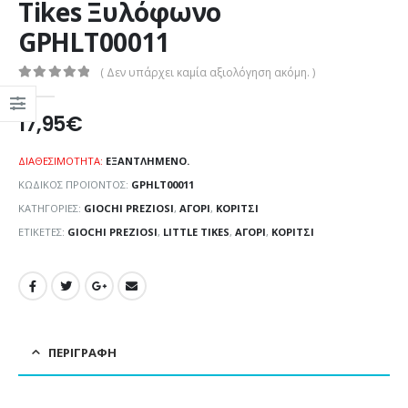
Tikes Ξυλόφωνο
GPHLT00011
( Δεν υπάρχει καμία αξιολόγηση ακόμη. )
0
out of 5
17,95
€
ΔΙΑΘΕΣΙΜΌΤΗΤΑ:
ΕΞΑΝΤΛΗΜΈΝΟ.
ΚΩΔΙΚΌΣ ΠΡΟΪΌΝΤΟΣ:
GPHLT00011
ΚΑΤΗΓΟΡΊΕΣ:
GIOCHI PREZIOSI
,
ΑΓΌΡΙ
,
ΚΟΡΊΤΣΙ
ΕΤΙΚΈΤΕΣ:
GIOCHI PREZIOSI
,
LITTLE TIKES
,
ΑΓΌΡΙ
,
ΚΟΡΊΤΣΙ
ΠΕΡΙΓΡΑΦΉ