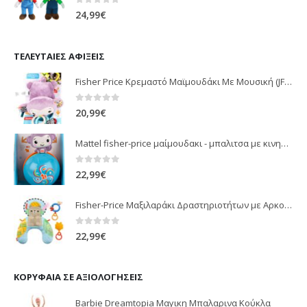
0
out of 5
24,99
€
ΤΕΛΕΥΤΑΊΕΣ ΑΦΊΞΕΙΣ
Fisher Price Κρεμαστό Μαϊμουδάκι Με Μουσική (JFF02)
0
out of 5
20,99
€
Mattel fisher-price μαίμουδακι - μπαλιτσα με κινηση JLB95
0
out of 5
22,99
€
Fisher-Price Μαξιλαράκι Δραστηριοτήτων με Αρκουδάκι (JHB44)
0
out of 5
22,99
€
ΚΟΡΥΦΑΊΑ ΣΕ ΑΞΙΟΛΟΓΉΣΕΙΣ
Barbie Dreamtopia Μαγικη Μπαλαρινα Κούκλα