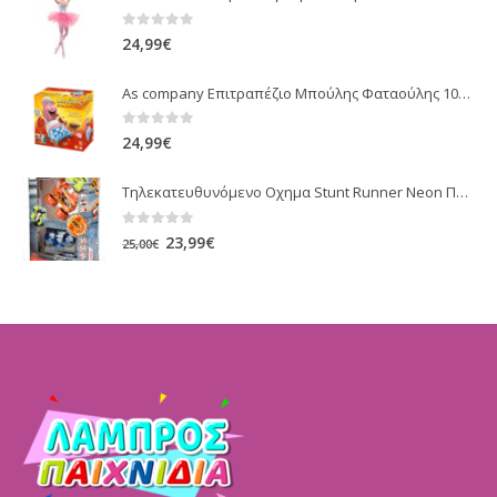
0
out of 5
24,99
€
As company Επιτραπέζιο Mπούλης Φαταούλης 1040-30672
0
out of 5
24,99
€
Τηλεκατευθυνόμενο Οχημα Stunt Runner Neon Πορτοκαλί/Smoke [500002A]
0
out of 5
Original
Η
23,99
€
25,00
€
price
τρέχουσα
was:
τιμή
25,00€.
είναι:
23,99€.