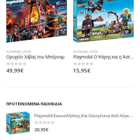
PLAYMOBIL
,
ΑΓΌΡΙ
PLAYMOBIL
,
ΑΓΌΡΙ
Ορυχείο λάβας του Μπέρναμ
Playmobil Ο Ψάρης και η Άστριντ με ένα Δρακούλη
49,99
€
15,95
€
0
out of 5
0
out of 5
ΠΡΟΤΕΙΝΌΜΕΝΑ ΠΑΙΧΝΊΔΙΑ
Playmobil Εικονολήπτης Και Οικογένεια Από Λύγκες 5561
0
out of 5
20,95
€