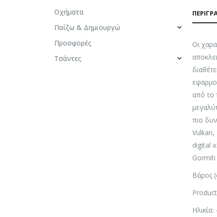
Οχήματα
ΠΕΡΙΓΡ
Παίζω & Δημιουργώ
Προσφορές
Oι χαρα
αποκλει
Τσάντες
διαθέτε
εφαρμογ
από το 
μεγαλύτ
πιο δυν
Vulkan,
digital
Gormiti
Βάρος (
Product
Ηλικία: