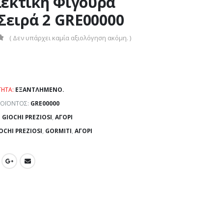
εκτική Φιγούρα
 Σειρά 2 GRE00000
( Δεν υπάρχει καμία αξιολόγηση ακόμη. )
ΤΗΤΑ:
ΕΞΑΝΤΛΗΜΈΝΟ.
ΡΟΪΌΝΤΟΣ:
GRE00000
:
GIOCHI PREZIOSI
,
ΑΓΌΡΙ
OCHI PREZIOSI
,
GORMITI
,
ΑΓΌΡΙ