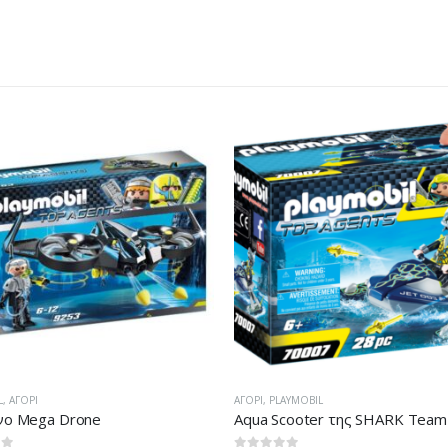
AYMOBIL
ΑΓΌΡΙ
,
PLAYMOBIL
cooter της SHARK Team