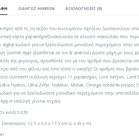
ΑΦΉ
ΟΔΗΓΌΣ ΗΛΙΚΙΏΝ
ΑΞΙΟΛΟΓΉΣΕΙΣ (0)
κτήρες από τη 2η σεζόν του κινουμένου σχεδίου ζωντανεύουν στα χ
στική κάρτα χαρακτήρα!Συσκευασία σε κλειστό σακουλάκι που περιέ
ι digital κωδικό για να ξεκλειδώσετε μοναδικό περιεχόμενο στην ι
ή Gormiti App! (διατίθεται σε ios & android).Δώστε μάχη με τους φ
πόδι της φιγούρας, προσθέστε τον με τον αριθμό που βρίσκεται στη
ερο από του φίλου σας τότε είστε ο νικητής! Οι αριθμοί που βρίσκο
ατό Gormiti!H συλλογή περιέχει 11 χαρακτήρες: Lord Keryon, Lord Elec
 Ultra Hydros, Ultra Zefyr, Nukleor, Motak, Omega Gredd.Φιγούρες 5
 κωδικό για να ξεκλειδώσετε μοναδικό περιεχόμενο στην ιστοσελίδ
 App.H επιλογή γίνεται τυχαία.
σε κιλά) 0.030
 Dimensions: 12.5 x 5.0 x 17.5 cm (L x W x H)
 4+