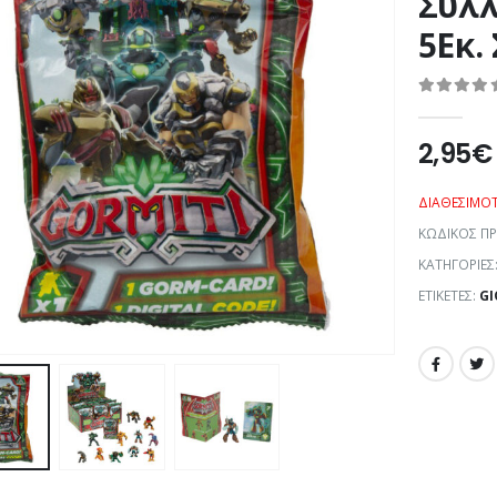
Συλλ
5Εκ.
0
out of 5
2,95
€
ΔΙΑΘΕΣΙΜΌ
ΚΩΔΙΚΌΣ Π
ΚΑΤΗΓΟΡΊΕΣ
ΕΤΙΚΈΤΕΣ:
GI