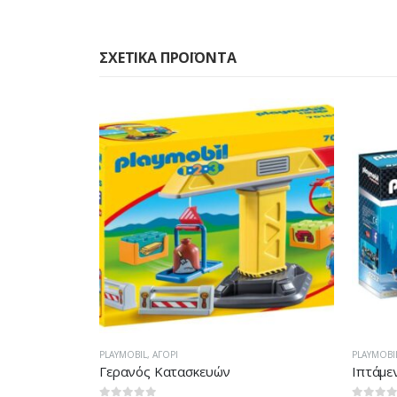
ΣΧΕΤΙΚΆ ΠΡΟΪΌΝΤΑ
PLAYMOBIL
,
ΑΓΌΡΙ
ΑΓΌΡΙ
,
PL
Ιπτάμενο Mega Drone
Aqua S