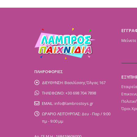
ΕΓΓΡΑ
Μείνετε
ΠΛΗΡΟΦΟΡΙΕΣ
ΕΞΥΠΗ
ΔΙΕΥΘΥΝΣΗ:
Βασιλίσσης Όλγας 167
Εταιρεί
ΤΗΛΕΦΩΝΟ:
+30 698 704 7898
Επικοιν
Πολιτικ
EMAIL:
info@lambrostoys.gr
Όροι Χρ
ΩΡΑΡΙΟ ΛΕΙΤΟΥΡΓΙΑΣ:
Δευ - Παρ / 9:00
πμ - 9:00 μμ
Αρ. ΓΕ.Μ.Η.: 168419606000