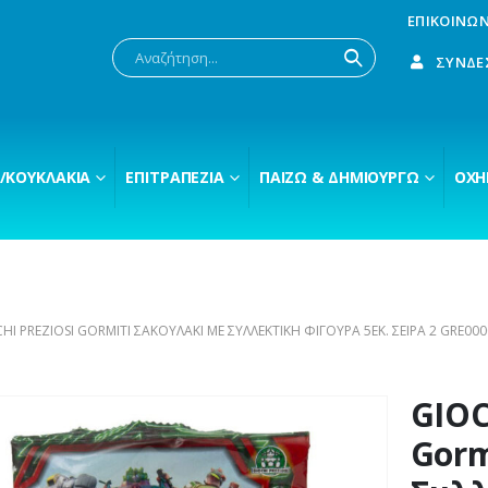
ΕΠΙΚΟΙΝΩΝ
ΣΎΝΔΕ
/ΚΟΥΚΛΆΚΙΑ
ΕΠΙΤΡΑΠΈΖΙΑ
ΠΑΊΖΩ & ΔΗΜΙΟΥΡΓΏ
ΟΧΉ
HI PREZIOSI GORMITI ΣΑΚΟΥΛΆΚΙ ΜΕ ΣΥΛΛΕΚΤΙΚΉ ΦΙΓΟΎΡΑ 5ΕΚ. ΣΕΙΡΆ 2 GRE00
GIOC
Gorm