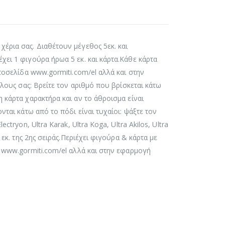
έρια σας. Διαθέτουν μέγεθος 5εκ. και
χει 1 φιγούρα ήρωα 5 εκ. και κάρτα.Kάθε κάρτα
στοσελίδα www.gormiti.com/el αλλά και στην
ίλους σας: Βρείτε τον αριθμό που βρίσκεται κάτω
 κάρτα χαρακτήρα και αν το άθροισμα είναι
νται κάτω από το πόδι είναι τυχαίοι: ψάξτε τον
tryon, Ultra Karak, Ultra Koga, Ultra Akilos, Ultra
 εκ. της 2ης σειράς.Περιέχει φιγούρα & κάρτα με
α www.gormiti.com/el αλλά και στην εφαρμογή