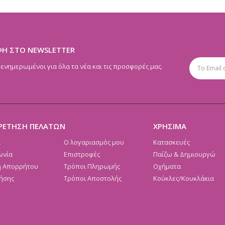
ΦΗ ΣΤΟ NEWSLETTER
 ενημερωμένοι για όλα τα νέα και τις προσφορές μας.
ΡΕΤΗΣΗ ΠΕΛΑΤΩΝ
ΧΡΗΣΙΜΑ
α
Ο λογαριασμός μου
Κατασκευές
ωνία
Επιστροφές
Παίζω & Δημιουργώ
ή Απορρήτου
Τρόποι Πληρωμής
Οχήματα
ήσης
Τρόποι Αποστολής
Κούκλες/Κουκλάκια