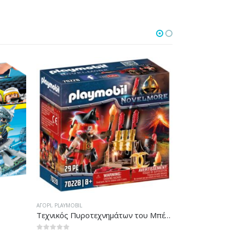
PLAYMOBIL
,
ΑΓΌΡΙ
PLAYMOBIL
,
ΑΓΌΡΙ
Τεχνικός Πυροτεχνημάτων του Μπέρναμ
Ορυχείο λάβας του Μπέρναμ