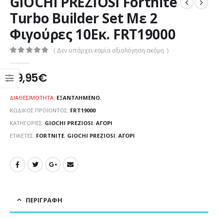
GIOCHI PREZIOSI Fortnite
Turbo Builder Set Με 2
Φιγούρες 10Εκ. FRT19000
( Δεν υπάρχει καμία αξιολόγηση ακόμη. )
0
out of 5
59,95
€
ΔΙΑΘΕΣΙΜΌΤΗΤΑ:
ΕΞΑΝΤΛΗΜΈΝΟ.
ΚΩΔΙΚΌΣ ΠΡΟΪΌΝΤΟΣ:
FRT19000
ΚΑΤΗΓΟΡΊΕΣ:
GIOCHI PREZIOSI
,
ΑΓΌΡΙ
ΕΤΙΚΈΤΕΣ:
FORTNITE
,
GIOCHI PREZIOSI
,
ΑΓΌΡΙ
ΠΕΡΙΓΡΑΦΉ