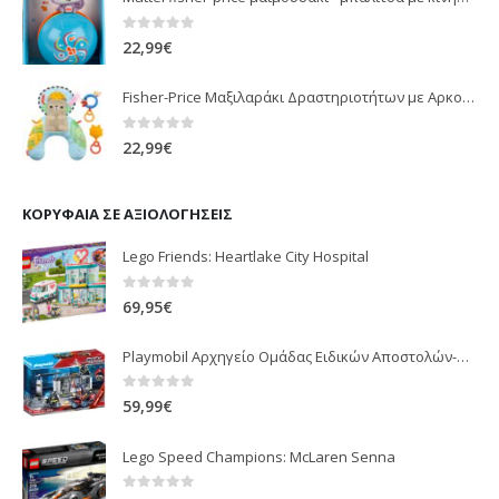
0
out of 5
22,99
€
Fisher-Price Μαξιλαράκι Δραστηριοτήτων με Αρκουδάκι (JHB44)
0
out of 5
22,99
€
ΚΟΡΥΦΑΊΑ ΣΕ ΑΞΙΟΛΟΓΉΣΕΙΣ
Lego Friends: Heartlake City Hospital
0
out of 5
69,95
€
Playmobil Αρχηγείο Ομάδας Ειδικών Αποστολών-Βαλιτσάκι (70338)
0
out of 5
59,99
€
Lego Speed Champions: McLaren Senna