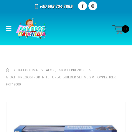
0
ΚΑΤΆΣΤΗΜΑ
ΑΓΌΡΙ
,
GIOCHI PREZIOSI
GIOCHI PREZIOSI FORTNITE TURBO BUILDER SET ΜΕ 2 ΦΙΓΟΎΡΕΣ 10ΕΚ.
FRT19000