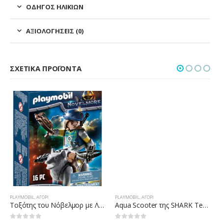
ΟΔΗΓΌΣ ΗΛΙΚΙΏΝ
ΑΞΙΟΛΟΓΉΣΕΙΣ (0)
ΣΧΕΤΙΚΆ ΠΡΟΪΌΝΤΑ
PLAYMOBIL
,
ΑΓΌΡΙ
PLAYMOBIL
,
ΑΓΌΡΙ
Τοξότης του Νόβελμορ με Λύκο
Aqua Scooter της SHARK Team