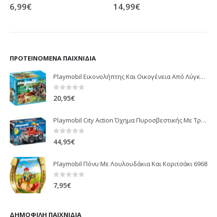
6,99
€
14,99
€
0
out of 5
0
out of 5
ΠΡΟΤΕΙΝΌΜΕΝΑ ΠΑΙΧΝΊΔΙΑ
Playmobil Εικονολήπτης Και Οικογένεια Από Λύγκες 5561
0
out of 5
20,95
€
Playmobil City Action Όχημα Πυροσβεστικής Με Τροχαλία Ρυμούλκησης 9466
0
out of 5
44,95
€
Playmobil Πόνυ Με Λουλουδάκια Και Κοριτσάκι 6968
0
out of 5
7,95
€
ΔΗΜΟΦΙΛΉ ΠΑΙΧΝΊΔΙΑ