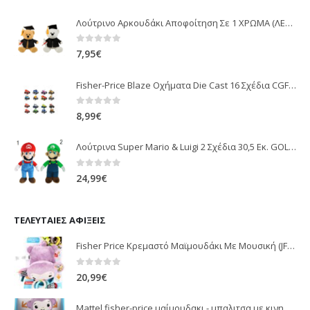
Λούτρινο Αρκουδάκι Αποφοίτηση Σε 1 ΧΡΩΜΑ (ΛΕΥΚΟ)25Εκ 1850
0
out of 5
7,95
€
Fisher-Price Blaze Οχήματα Die Cast 16 Σχέδια CGF20
0
out of 5
8,99
€
Λούτρινα Super Mario & Luigi 2 Σχέδια 30,5 Εκ. GOL13769
0
out of 5
24,99
€
ΤΕΛΕΥΤΑΊΕΣ ΑΦΊΞΕΙΣ
Fisher Price Κρεμαστό Μαϊμουδάκι Με Μουσική (JFF02)
0
out of 5
20,99
€
Mattel fisher-price μαίμουδακι - μπαλιτσα με κινηση JLB95