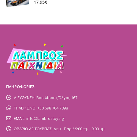
0
out of 5
17,95
€
ΠΛΗΡΟΦΟΡΙΕΣ
ΔΙΕΥΘΥΝΣΗ:
Βασιλίσσης Όλγας 167
ΤΗΛΕΦΩΝΟ:
+30 698 704 7898
EMAIL:
info@lambrostoys.gr
ΩΡΑΡΙΟ ΛΕΙΤΟΥΡΓΙΑΣ:
Δευ - Παρ / 9:00 πμ - 9:00 μμ