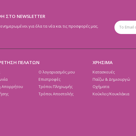
ΦΗ ΣΤΟ NEWSLETTER
 ενημερωμένοι για όλα τα νέα και τις προσφορές μας.
ΡΕΤΗΣΗ ΠΕΛΑΤΩΝ
ΧΡΗΣΙΜΑ
α
Ο λογαριασμός μου
Κατασκευές
ωνία
Επιστροφές
Παίζω & Δημιουργώ
ή Απορρήτου
Τρόποι Πληρωμής
Οχήματα
ήσης
Τρόποι Αποστολής
Κούκλες/Κουκλάκια