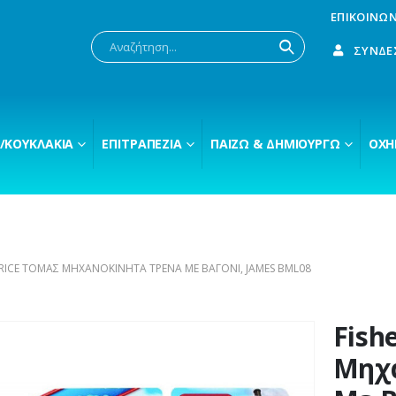
ΕΠΙΚΟΙΝΩΝ
ΣΎΝΔΕ
/ΚΟΥΚΛΆΚΙΑ
ΕΠΙΤΡΑΠΈΖΙΑ
ΠΑΊΖΩ & ΔΗΜΙΟΥΡΓΏ
ΟΧΉ
PRICE ΤΌΜΑΣ ΜΗΧΑΝΟΚΊΝΗΤΑ ΤΡΈΝΑ ΜΕ ΒΑΓΌΝΙ, JAMES BML08
Fish
Μηχα