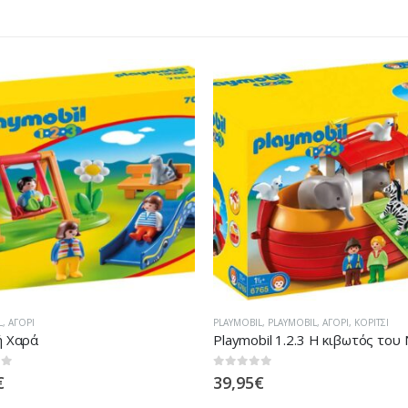
L
,
PLAYMOBIL
,
ΑΓΌΡΙ
,
ΚΟΡΊΤΣΙ
PLAYMOBIL
,
ΑΓΌΡΙ
Playmobil 1.2.3 Η κιβωτός του Νώε 6765
Βαλιτσάκι Μίνι Μάρκετ 9123
 5
0
out of 5
€
25,95
€