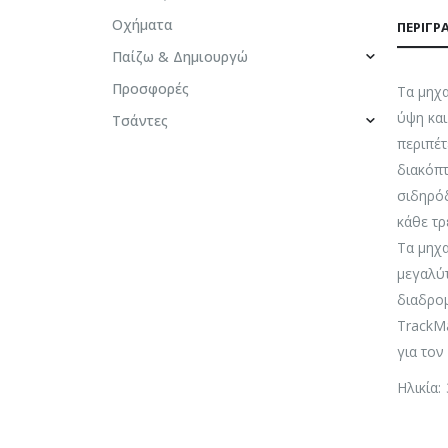
Οχήματα
ΠΕΡΙΓΡ
Παίζω & Δημιουργώ
Προσφορές
Τα μηχα
ύψη και
Τσάντες
περιπέτ
διακόπτ
σιδηρόδ
κάθε τρ
Τα μηχα
μεγαλύτ
διαδρομ
TrackMa
για τον
Ηλικία: