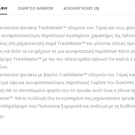
ΑΦΉ
ΟΔΗΓΌΣ ΗΛΙΚΙΏΝ
ΑΞΙΟΛΟΓΉΣΕΙΣ (0)
νοκίνητα τρενάκια TrackMaster™ οδηγούν τον Τόμας και τους φίλο
 συναρπαστικότερες περιπέτειες! Αγαπημένοι χαρακτήρες της τηλεο
ειες στη μηχανοκίνητη σειρά TrackMaster™ και γίνονται τέλειες πρ
η και δείτε τα να τρέχουν σε μια συναρπαστική περιπέτεια! Κάντε 
ρομο TrackMaster™ με την πιο τέλεια ομάδα τρένων! Για παιδιά 3 ε
ένο.
νοκίνητα τρενάκια με βαγόνι TrackMaster™ οδηγούν τον Τόμας και
ερα ύψη και συναρπαστικότερες περιπέτειες! Γυρίστε τον διακόπτη γ
ή! Με το αποσπώμενο φορτίο του το τρενάκι αυτό είναι η τέλεια
ster™. Κάντε συλλογή όλα τα αγαπημένα σας μηχανοκίνητα τρενάκια
 σιδηρόδρομό σας! Πωλούνται ξεχωριστά και ανάλογα με τη διαθεσι
 3+