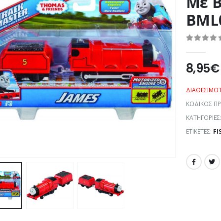
Με Β
BML
0
out of 5
8,95
€
ΔΙΑΘΕΣΙΜΌ
ΚΩΔΙΚΌΣ Π
ΚΑΤΗΓΟΡΊΕΣ
ΕΤΙΚΈΤΕΣ:
FI