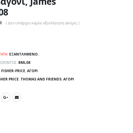
αγόνι, James
08
( Δεν υπάρχει καμία αξιολόγηση ακόμη. )
ΤΗΤΑ:
ΕΞΑΝΤΛΗΜΈΝΟ.
ΡΟΪΌΝΤΟΣ:
BML08
:
FISHER-PRICE
,
ΑΓΌΡΙ
SHER PRICE
,
THOMAS AND FRIENDS
,
ΑΓΌΡΙ