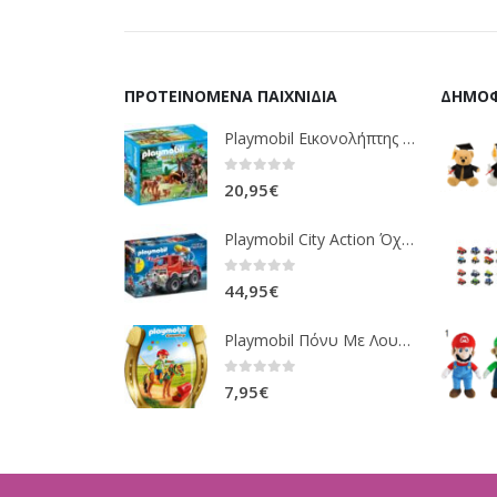
ΠΡΟΤΕΙΝΌΜΕΝΑ ΠΑΙΧΝΊΔΙΑ
ΔΗΜΟΦ
Playmobil Εικονολήπτης Και Οικογένεια Από Λύγκες 5561
0
out of 5
20,95
€
Playmobil City Action Όχημα Πυροσβεστικής Με Τροχαλία Ρυμούλκησης 9466
0
out of 5
44,95
€
Playmobil Πόνυ Με Λουλουδάκια Και Κοριτσάκι 6968
0
out of 5
7,95
€