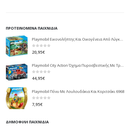
ΠΡΟΤΕΙΝΌΜΕΝΑ ΠΑΙΧΝΊΔΙΑ
Playmobil Εικονολήπτης Και Οικογένεια Από Λύγκες 5561
0
out of 5
20,95
€
Playmobil City Action Όχημα Πυροσβεστικής Με Τροχαλία Ρυμούλκησης 9466
0
out of 5
44,95
€
Playmobil Πόνυ Με Λουλουδάκια Και Κοριτσάκι 6968
0
out of 5
7,95
€
ΔΗΜΟΦΙΛΉ ΠΑΙΧΝΊΔΙΑ