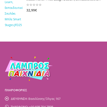
0
out of 5
32,99
€
ΠΛΗΡΟΦΟΡΙΕΣ
ΔΙΕΥΘΥΝΣΗ:
Βασιλίσσης Όλγας 167
ΤΗΛΕΦΩΝΟ:
+30 698 704 7898