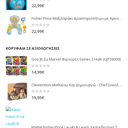
0
out of 5
22,99
€
Fisher-Price Μαξιλαράκι Δραστηριοτήτων με Αρκουδάκι (JHB44)
0
out of 5
22,99
€
ΚΟΡΥΦΑΊΑ ΣΕ ΑΞΙΟΛΟΓΉΣΕΙΣ
Goo Jit Zu Marvel Φιγούρες Series 3 Hulk (GJT26000)
0
out of 5
14,99
€
Clementoni Μαθαίνω Και Δημιουργώ - Chef Σοκολάτας 1026-63832
0
out of 5
19,95
€
Mattel Fisher-Price Laugh & Learn, Εκπαιδευτικό Σκυλάκι Μπλε Smart Stages JFD25