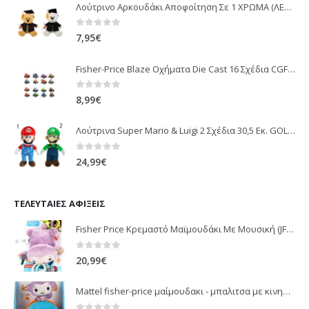
Λούτρινο Αρκουδάκι Αποφοίτηση Σε 1 ΧΡΩΜΑ (ΛΕΥΚΟ)25Εκ 1850
0
out of 5
7,95
€
Fisher-Price Blaze Οχήματα Die Cast 16 Σχέδια CGF20
0
out of 5
8,99
€
Λούτρινα Super Mario & Luigi 2 Σχέδια 30,5 Εκ. GOL13769
0
out of 5
24,99
€
ΤΕΛΕΥΤΑΊΕΣ ΑΦΊΞΕΙΣ
Fisher Price Κρεμαστό Μαϊμουδάκι Με Μουσική (JFF02)
0
out of 5
20,99
€
Mattel fisher-price μαίμουδακι - μπαλιτσα με κινηση JLB95