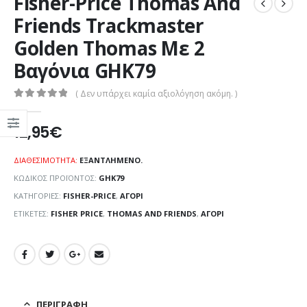
Fisher-Price Thomas And
Friends Trackmaster
Golden Thomas Με 2
Βαγόνια GHK79
( Δεν υπάρχει καμία αξιολόγηση ακόμη. )
0
out of 5
12,95
€
ΔΙΑΘΕΣΙΜΌΤΗΤΑ:
ΕΞΑΝΤΛΗΜΈΝΟ.
ΚΩΔΙΚΌΣ ΠΡΟΪΌΝΤΟΣ:
GHK79
ΚΑΤΗΓΟΡΊΕΣ:
FISHER-PRICE
,
ΑΓΌΡΙ
ΕΤΙΚΈΤΕΣ:
FISHER PRICE
,
THOMAS AND FRIENDS
,
ΑΓΌΡΙ
ΠΕΡΙΓΡΑΦΉ