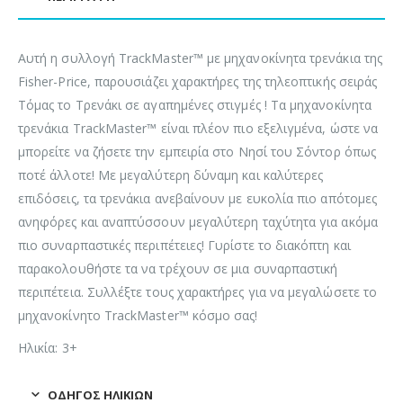
Αυτή η συλλογή TrackMaster™ με μηχανοκίνητα τρενάκια της
Fisher-Price, παρουσιάζει χαρακτήρες της τηλεοπτικής σειράς
Τόμας το Τρενάκι σε αγαπημένες στιγμές ! Τα μηχανοκίνητα
τρενάκια TrackMaster™ είναι πλέον πιο εξελιγμένα, ώστε να
μπορείτε να ζήσετε την εμπειρία στο Νησί του Σόντορ όπως
ποτέ άλλοτε! Με μεγαλύτερη δύναμη και καλύτερες
επιδόσεις, τα τρενάκια ανεβαίνουν με ευκολία πιο απότομες
ανηφόρες και αναπτύσσουν μεγαλύτερη ταχύτητα για ακόμα
πιο συναρπαστικές περιπέτειες! Γυρίστε το διακόπτη και
παρακολουθήστε τα να τρέχουν σε μια συναρπαστική
περιπέτεια. Συλλέξτε τους χαρακτήρες για να μεγαλώσετε το
μηχανοκίνητο TrackMaster™ κόσμο σας!
Ηλικία: 3+
ΟΔΗΓΌΣ ΗΛΙΚΙΏΝ