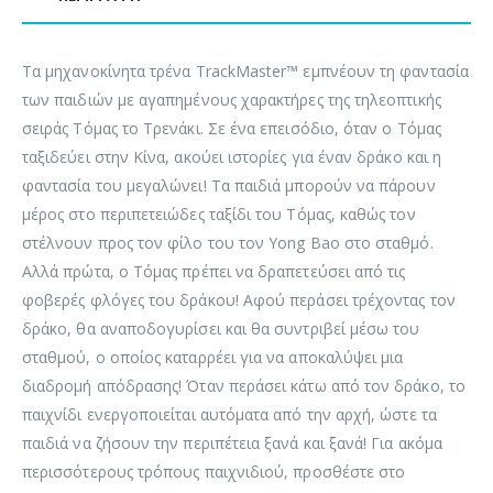
Τα μηχανοκίνητα τρένα TrackMaster™ εμπνέουν τη φαντασία
των παιδιών με αγαπημένους χαρακτήρες της τηλεοπτικής
σειράς Τόμας το Τρενάκι. Σε ένα επεισόδιο, όταν ο Τόμας
ταξιδεύει στην Κίνα, ακούει ιστορίες για έναν δράκο και η
φαντασία του μεγαλώνει! Τα παιδιά μπορούν να πάρουν
μέρος στο περιπετειώδες ταξίδι του Τόμας, καθώς τον
στέλνουν προς τον φίλο του τον Yong Bao στο σταθμό.
Αλλά πρώτα, ο Τόμας πρέπει να δραπετεύσει από τις
φοβερές φλόγες του δράκου! Αφού περάσει τρέχοντας τον
δράκο, θα αναποδογυρίσει και θα συντριβεί μέσω του
σταθμού, ο οποίος καταρρέει για να αποκαλύψει μια
διαδρομή απόδρασης! Όταν περάσει κάτω από τον δράκο, το
παιχνίδι ενεργοποιείται αυτόματα από την αρχή, ώστε τα
παιδιά να ζήσουν την περιπέτεια ξανά και ξανά! Για ακόμα
περισσότερους τρόπους παιχνιδιού, προσθέστε στο