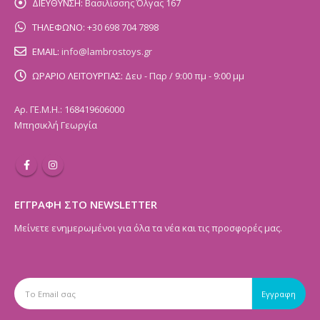
ΔΙΕΥΘΥΝΣΗ:
Βασιλίσσης Όλγας 167
ΤΗΛΕΦΩΝΟ:
+30 698 704 7898
EMAIL:
info@lambrostoys.gr
ΩΡΑΡΙΟ ΛΕΙΤΟΥΡΓΙΑΣ:
Δευ - Παρ / 9:00 πμ - 9:00 μμ
Αρ. ΓΕ.Μ.Η.: 168419606000
Μπησικλή Γεωργία
ΕΓΓΡΑΦΗ ΣΤΟ NEWSLETTER
Μείνετε ενημερωμένοι για όλα τα νέα και τις προσφορές μας.