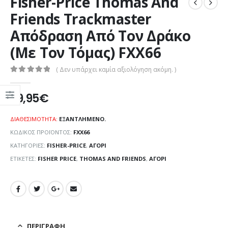
Fisher-Price Thomas And
Friends Trackmaster
Απόδραση Από Τον Δράκο
(Με Τον Τόμας) FXX66
( Δεν υπάρχει καμία αξιολόγηση ακόμη. )
0
out of 5
29,95
€
ΔΙΑΘΕΣΙΜΌΤΗΤΑ:
ΕΞΑΝΤΛΗΜΈΝΟ.
ΚΩΔΙΚΌΣ ΠΡΟΪΌΝΤΟΣ:
FXX66
ΚΑΤΗΓΟΡΊΕΣ:
FISHER-PRICE
,
ΑΓΌΡΙ
ΕΤΙΚΈΤΕΣ:
FISHER PRICE
,
THOMAS AND FRIENDS
,
ΑΓΌΡΙ
ΠΕΡΙΓΡΑΦΉ