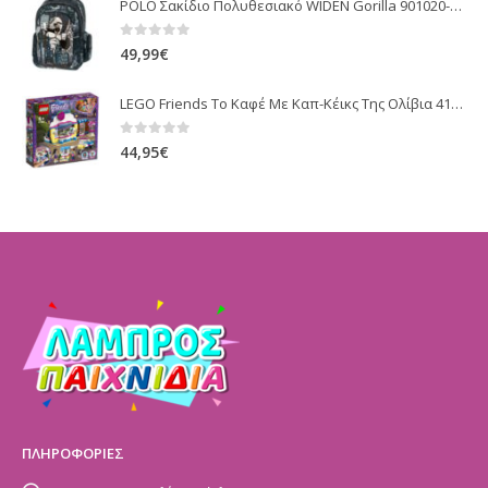
POLO Σακίδιο Πολυθεσιακό WIDEN Gorilla 901020-8124 (2022)
0
out of 5
49,99
€
LEGO Friends Το Καφέ Με Καπ-Κέικς Της Ολίβια 41366
0
out of 5
44,95
€
ΠΛΗΡΟΦΟΡΙΕΣ