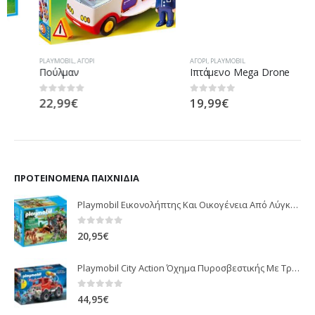
PLAYMOBIL
,
ΑΓΌΡΙ
ΑΓΌΡΙ
,
PLAYMOBIL
Πούλμαν
Ιπτάμενο Mega Drone
22,99
€
19,99
€
0
out of 5
0
out of 5
ΠΡΟΤΕΙΝΌΜΕΝΑ ΠΑΙΧΝΊΔΙΑ
Playmobil Εικονολήπτης Και Οικογένεια Από Λύγκες 5561
0
out of 5
20,95
€
Playmobil City Action Όχημα Πυροσβεστικής Με Τροχαλία Ρυμούλκησης 9466
0
out of 5
44,95
€