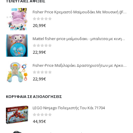
ΤΕΛΕΥΤΑΊΕΣ ΑΦΊΞΕΙΣ
Fisher Price Κρεμαστό Μαϊμουδάκι Με Μουσική (JFF02)
0
out of 5
20,99
€
Mattel fisher-price μαίμουδακι - μπαλιτσα με κινηση JLB95
0
out of 5
22,99
€
Fisher-Price Μαξιλαράκι Δραστηριοτήτων με Αρκουδάκι (JHB44)
0
out of 5
22,99
€
ΚΟΡΥΦΑΊΑ ΣΕ ΑΞΙΟΛΟΓΉΣΕΙΣ
LEGO Ninjago Πολεμιστής Του Κάι 71704
0
out of 5
44,95
€