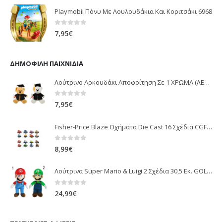
Playmobil Πόνυ Με Λουλουδάκια Και Κοριτσάκι 6968
0
out of 5
7,95
€
ΔΗΜΟΦΙΛΉ ΠΑΙΧΝΊΔΙΑ
Λούτρινο Αρκουδάκι Αποφοίτηση Σε 1 ΧΡΩΜΑ (ΛΕΥΚΟ)25Εκ 1850
0
out of 5
7,95
€
Fisher-Price Blaze Οχήματα Die Cast 16 Σχέδια CGF20
0
out of 5
8,99
€
Λούτρινα Super Mario & Luigi 2 Σχέδια 30,5 Εκ. GOL13769
0
out of 5
24,99
€