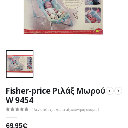
Fisher-price Ριλάξ Μωρού
W 9454
( Δεν υπάρχει καμία αξιολόγηση ακόμη. )
0
out of 5
69,95
€