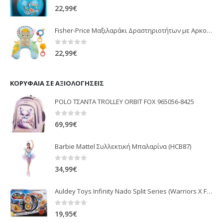
0
out of 5
22,99
€
Fisher-Price Μαξιλαράκι Δραστηριοτήτων με Αρκουδάκι (JHB44)
0
out of 5
22,99
€
ΚΟΡΥΦΑΊΑ ΣΕ ΑΞΙΟΛΟΓΉΣΕΙΣ
POLO ΤΣΑΝΤΑ TROLLEY ORBIT FOX 965056-8425
0
out of 5
69,99
€
Barbie Mattel Συλλεκτική Μπαλαρίνα (HCB87)
0
out of 5
34,99
€
Auldey Toys Infinity Nado Split Series (Warriors X Flame) 624600 / 624601
0
out of 5
19,95
€