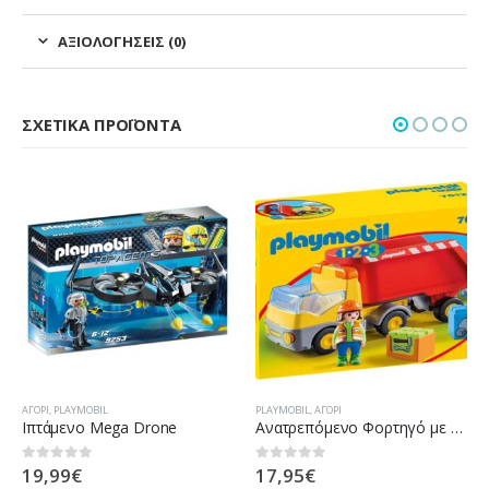
ΑΞΙΟΛΟΓΉΣΕΙΣ (0)
ΣΧΕΤΙΚΆ ΠΡΟΪΌΝΤΑ
ΑΓΌΡΙ
,
PLAYMOBIL
PLAYMOBIL
,
ΑΓΌΡΙ
Ιπτάμενο Mega Drone
Ανατρεπόμενο Φορτηγό με εργάτη
19,99
€
17,95
€
0
out of 5
0
out of 5