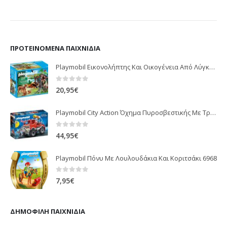
ΠΡΟΤΕΙΝΌΜΕΝΑ ΠΑΙΧΝΊΔΙΑ
Playmobil Εικονολήπτης Και Οικογένεια Από Λύγκες 5561
0
out of 5
20,95
€
Playmobil City Action Όχημα Πυροσβεστικής Με Τροχαλία Ρυμούλκησης 9466
0
out of 5
44,95
€
Playmobil Πόνυ Με Λουλουδάκια Και Κοριτσάκι 6968
0
out of 5
7,95
€
ΔΗΜΟΦΙΛΉ ΠΑΙΧΝΊΔΙΑ