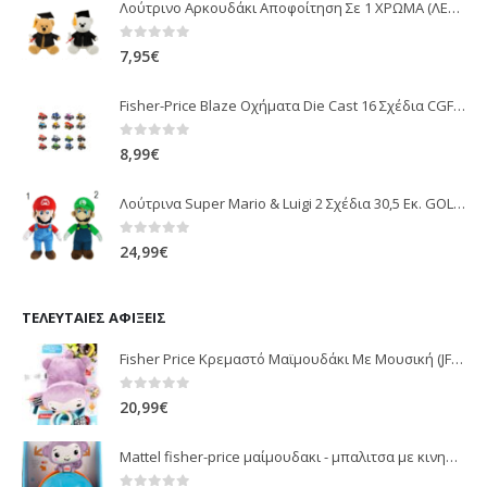
Λούτρινο Αρκουδάκι Αποφοίτηση Σε 1 ΧΡΩΜΑ (ΛΕΥΚΟ)25Εκ 1850
0
out of 5
7,95
€
Fisher-Price Blaze Οχήματα Die Cast 16 Σχέδια CGF20
0
out of 5
8,99
€
Λούτρινα Super Mario & Luigi 2 Σχέδια 30,5 Εκ. GOL13769
0
out of 5
24,99
€
ΤΕΛΕΥΤΑΊΕΣ ΑΦΊΞΕΙΣ
Fisher Price Κρεμαστό Μαϊμουδάκι Με Μουσική (JFF02)
0
out of 5
20,99
€
Mattel fisher-price μαίμουδακι - μπαλιτσα με κινηση JLB95