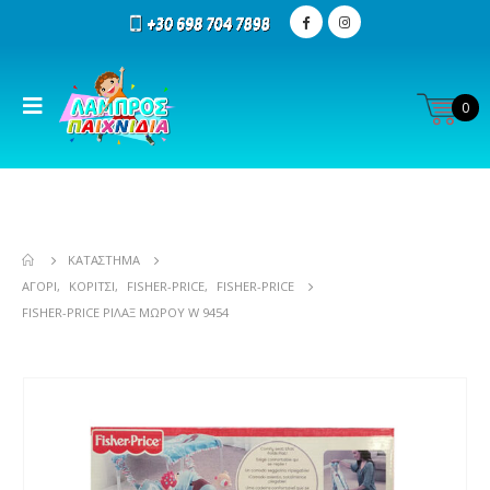
0
ΚΑΤΆΣΤΗΜΑ
ΑΓΌΡΙ
,
ΚΟΡΊΤΣΙ
,
FISHER-PRICE
,
FISHER-PRICE
FISHER-PRICE ΡΙΛΆΞ ΜΩΡΟΎ W 9454