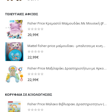
ΤΕΛΕΥΤΑΊΕΣ ΑΦΊΞΕΙΣ
Fisher Price Κρεμαστό Μαϊμουδάκι Με Μουσική (JFF02)
0
out of 5
20,99
€
Mattel fisher-price μαίμουδακι - μπαλιτσα με κινηση JLB95
0
out of 5
22,99
€
Fisher-Price Μαξιλαράκι Δραστηριοτήτων με Αρκουδάκι (JHB44)
0
out of 5
22,99
€
ΚΟΡΥΦΑΊΑ ΣΕ ΑΞΙΟΛΟΓΉΣΕΙΣ
Fisher Price Μαλακο Βιβλιαρακι Δραστηριοτητων (FGJ40)