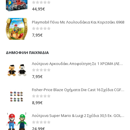
0
out of 5
44,95
€
Playmobil Πόνυ Με Λουλουδάκια Και Κοριτσάκι 6968
0
out of 5
7,95
€
ΔΗΜΟΦΙΛΉ ΠΑΙΧΝΊΔΙΑ
Λούτρινο Αρκουδάκι Αποφοίτηση Σε 1 ΧΡΩΜΑ (ΛΕΥΚΟ)25Εκ 1850
0
out of 5
7,95
€
Fisher-Price Blaze Οχήματα Die Cast 16 Σχέδια CGF20
0
out of 5
8,99
€
Λούτρινα Super Mario & Luigi 2 Σχέδια 30,5 Εκ. GOL13769
0
out of 5
24,99
€