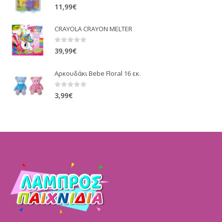
0
out of 5
11,99
€
CRAYOLA CRAYON MELTER
0
out of 5
39,99
€
Αρκουδάκι Bebe Floral 16 εκ.
0
out of 5
3,99
€