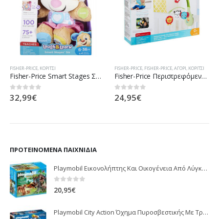
FISHER-PRICE
,
ΚΟΡΊΤΣΙ
FISHER-PRICE
,
FISHER-PRICE
,
ΑΓΌΡΙ
,
ΚΟΡΊΤΣΙ
Fisher-Price Smart Stages Σκυλάκι Ροζ FPP82
Fisher-Price Περιστρεφόμενο 3 Σε 1 CHR11
32,99
€
24,95
€
0
out of 5
0
out of 5
ΠΡΟΤΕΙΝΌΜΕΝΑ ΠΑΙΧΝΊΔΙΑ
Playmobil Εικονολήπτης Και Οικογένεια Από Λύγκες 5561
0
out of 5
20,95
€
Playmobil City Action Όχημα Πυροσβεστικής Με Τροχαλία Ρυμούλκησης 9466