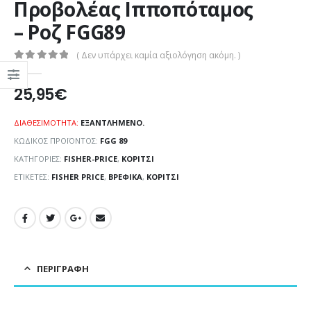
Προβολέας Ιπποπόταμος
– Ροζ FGG89
( Δεν υπάρχει καμία αξιολόγηση ακόμη. )
0
out of 5
25,95
€
ΔΙΑΘΕΣΙΜΌΤΗΤΑ:
ΕΞΑΝΤΛΗΜΈΝΟ.
ΚΩΔΙΚΌΣ ΠΡΟΪΌΝΤΟΣ:
FGG 89
ΚΑΤΗΓΟΡΊΕΣ:
FISHER-PRICE
,
ΚΟΡΊΤΣΙ
ΕΤΙΚΈΤΕΣ:
FISHER PRICE
,
ΒΡΕΦΙΚΆ
,
ΚΟΡΊΤΣΙ
ΠΕΡΙΓΡΑΦΉ