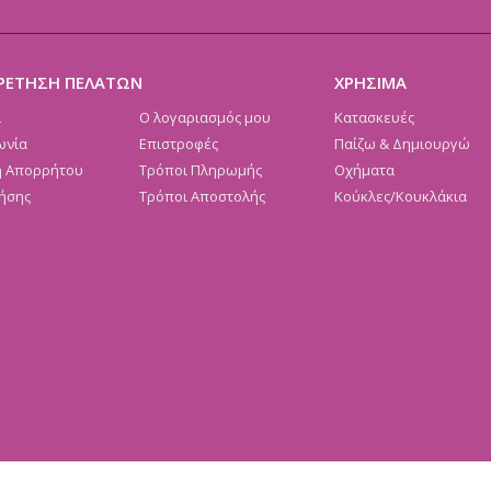
ΡΕΤΗΣΗ ΠΕΛΑΤΩΝ
ΧΡΗΣΙΜΑ
α
Ο λογαριασμός μου
Κατασκευές
ωνία
Επιστροφές
Παίζω & Δημιουργώ
ή Απορρήτου
Τρόποι Πληρωμής
Οχήματα
ήσης
Τρόποι Αποστολής
Κούκλες/Κουκλάκια