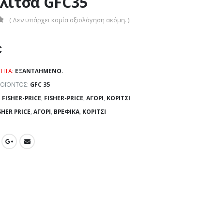
λίτσα GFC35
( Δεν υπάρχει καμία αξιολόγηση ακόμη. )
€
ΤΗΤΑ:
ΕΞΑΝΤΛΗΜΈΝΟ.
ΡΟΪΌΝΤΟΣ:
GFC 35
:
FISHER-PRICE
,
FISHER-PRICE
,
ΑΓΌΡΙ
,
ΚΟΡΊΤΣΙ
SHER PRICE
,
ΑΓΌΡΙ
,
ΒΡΕΦΙΚΆ
,
ΚΟΡΊΤΣΙ