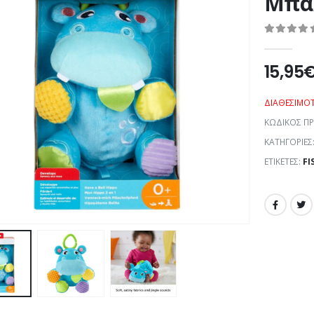
Μπα
0
out of 5
15,95
ΔΙΑΘΕΣΙΜΌ
ΚΩΔΙΚΌΣ Π
ΚΑΤΗΓΟΡΊΕΣ
ΕΤΙΚΈΤΕΣ:
FI