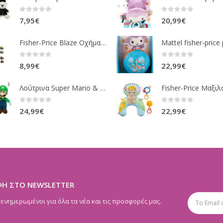
0
out of 5
0
out of 5
7,95
€
20,99
€
Fisher-Price Blaze Οχήματα Die Cast 16 Σχέδια CGF20
0
out of 5
0
out of 5
8,99
€
22,99
€
Λούτρινα Super Mario & Luigi 2 Σχέδια 30,5 Εκ. GOL13769
0
out of 5
0
out of 5
24,99
€
22,99
€
ΦΗ ΣΤΟ NEWSLETTER
 ενημερωμένοι για όλα τα νέα και τις προσφορές μας.