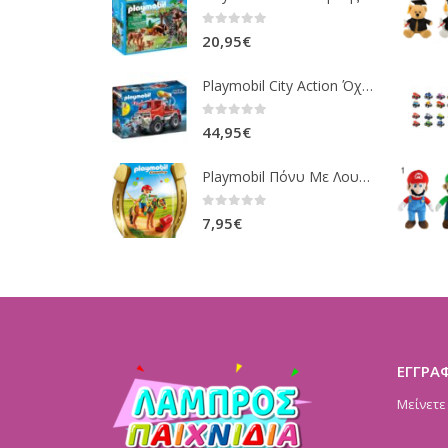
0
out of 5
20,95
€
Playmobil City Action Όχημα Πυροσβεστικής Με Τροχαλία Ρυμούλκησης 9466
0
out of 5
44,95
€
Playmobil Πόνυ Με Λουλουδάκια Και Κοριτσάκι 6968
0
out of 5
7,95
€
ΕΓΓΡΑ
Μείνετε