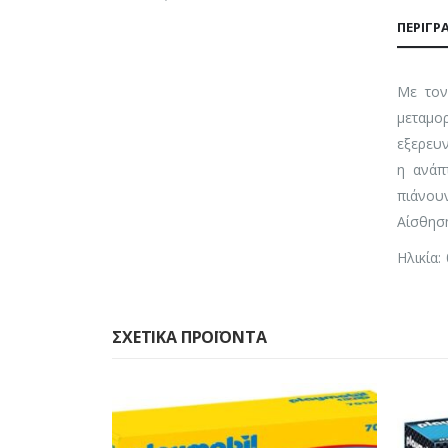
ΠΕΡΙΓΡ
Με τον
μεταμο
εξερευ
η ανάπ
πιάνου
Αίσθησ
Ηλικία:
ΣΧΕΤΙΚΆ ΠΡΟΪΌΝΤΑ