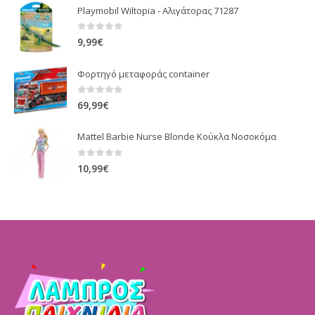
Playmobil Wiltopia - Αλιγάτορας 71287
0
out of 5
9,99
€
Φορτηγό μεταφοράς container
0
out of 5
69,99
€
Mattel Barbie Nurse Blonde Κούκλα Νοσοκόμα
0
out of 5
10,99
€