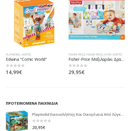
PLAYMOBIL
,
ΚΟΡΊΤΣΙ
FISHER-PRICE
,
FISHER-PRICE
,
ΑΓΌΡΙ
,
ΚΟΡΊΤΣΙ
Edwina “Comic World”
Fisher-Price Μαξιλαράκι Δραστηριοτήτων Με Φορητό Πιανάκι GJD27
14,99
€
29,95
€
0
out of 5
0
out of 5
ΠΡΟΤΕΙΝΌΜΕΝΑ ΠΑΙΧΝΊΔΙΑ
Playmobil Εικονολήπτης Και Οικογένεια Από Λύγκες 5561
0
out of 5
20,95
€