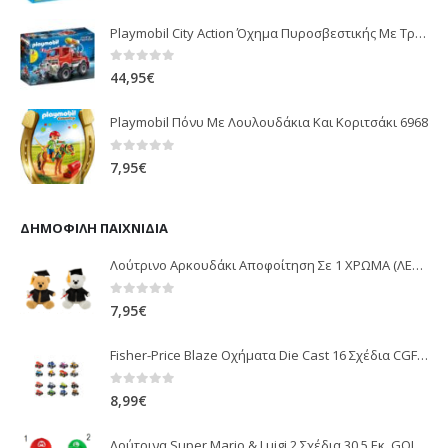
Playmobil City Action Όχημα Πυροσβεστικής Με Τροχαλία Ρυμούλκησης 9466
0
out of 5
44,95
€
Playmobil Πόνυ Με Λουλουδάκια Και Κοριτσάκι 6968
0
out of 5
7,95
€
ΔΗΜΟΦΙΛΉ ΠΑΙΧΝΊΔΙΑ
Λούτρινο Αρκουδάκι Αποφοίτηση Σε 1 ΧΡΩΜΑ (ΛΕΥΚΟ)25Εκ 1850
0
out of 5
7,95
€
Fisher-Price Blaze Οχήματα Die Cast 16 Σχέδια CGF20
0
out of 5
8,99
€
Λούτρινα Super Mario & Luigi 2 Σχέδια 30,5 Εκ. GOL13769