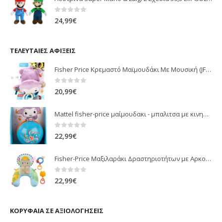
0
out of 5
24,99
€
ΤΕΛΕΥΤΑΊΕΣ ΑΦΊΞΕΙΣ
Fisher Price Κρεμαστό Μαϊμουδάκι Με Μουσική (JFF02)
0
out of 5
20,99
€
Mattel fisher-price μαίμουδακι - μπαλιτσα με κινηση JLB95
0
out of 5
22,99
€
Fisher-Price Μαξιλαράκι Δραστηριοτήτων με Αρκουδάκι (JHB44)
0
out of 5
22,99
€
ΚΟΡΥΦΑΊΑ ΣΕ ΑΞΙΟΛΟΓΉΣΕΙΣ