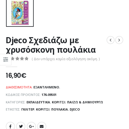
Djeco Σχεδιάζω με
χρυσόσκονη πουλάκια
( Δεν υπάρχει καμία αξιολόγηση ακόμη. )
0
out of 5
16,90
€
ΔΙΑΘΕΣΙΜΌΤΗΤΑ:
ΕΞΑΝΤΛΗΜΈΝΟ.
ΚΩΔΙΚΌΣ ΠΡΟΪΌΝΤΟΣ:
176-09501
ΚΑΤΗΓΟΡΊΕΣ:
ΕΚΠΑΙΔΕΥΤΙΚΆ
,
ΚΟΡΊΤΣΙ
,
ΠΑΊΖΩ & ΔΗΜΙΟΥΡΓΏ
ΕΤΙΚΈΤΕΣ:
ΓΚΛΊΤΕΡ
,
ΚΟΡΊΤΣΙ
,
ΠΟΥΛΆΚΙΑ. DJECO