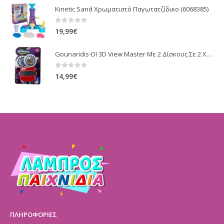
Kinetic Sand Χρωματιστό Παγωτατζίδικο (6068385)
0
out of 5
19,99
€
Gounaridis-DI 3D View Master Με 2 Δίσκους Σε 2 Χρώματα (J168-1)
0
out of 5
14,99
€
ΠΛΗΡΟΦΟΡΙΕΣ