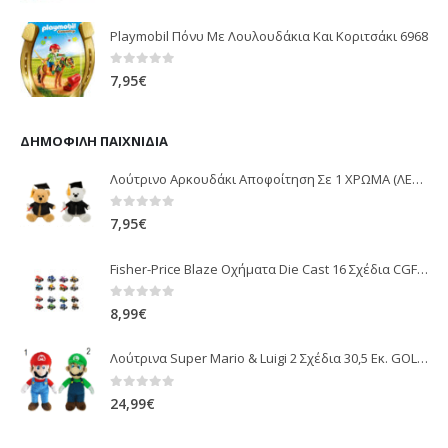
Playmobil Πόνυ Με Λουλουδάκια Και Κοριτσάκι 6968
0
out of 5
7,95
€
ΔΗΜΟΦΙΛΉ ΠΑΙΧΝΊΔΙΑ
Λούτρινο Αρκουδάκι Αποφοίτηση Σε 1 ΧΡΩΜΑ (ΛΕΥΚΟ)25Εκ 1850
0
out of 5
7,95
€
Fisher-Price Blaze Οχήματα Die Cast 16 Σχέδια CGF20
0
out of 5
8,99
€
Λούτρινα Super Mario & Luigi 2 Σχέδια 30,5 Εκ. GOL13769
0
out of 5
24,99
€