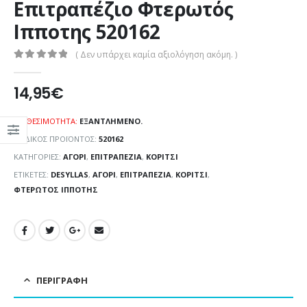
Επιτραπέζιο Φτερωτός
Ιπποτης 520162
( Δεν υπάρχει καμία αξιολόγηση ακόμη. )
0
out of 5
14,95
€
ΔΙΑΘΕΣΙΜΌΤΗΤΑ:
ΕΞΑΝΤΛΗΜΈΝΟ.
ΚΩΔΙΚΌΣ ΠΡΟΪΌΝΤΟΣ:
520162
ΚΑΤΗΓΟΡΊΕΣ:
ΑΓΌΡΙ
,
ΕΠΙΤΡΑΠΕΖΊΑ
,
ΚΟΡΊΤΣΙ
ΕΤΙΚΈΤΕΣ:
DESYLLAS
,
ΑΓΌΡΙ
,
ΕΠΙΤΡΑΠΈΖΙΑ
,
ΚΟΡΊΤΣΙ
,
ΦΤΕΡΩΤΌΣ ΙΠΠΟΤΗΣ
ΠΕΡΙΓΡΑΦΉ