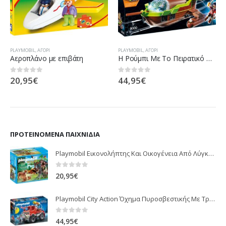
PLAYMOBIL
,
ΑΓΌΡΙ
PLAYMOBIL
,
ΑΓΌΡΙ
Αεροπλάνο με επιβάτη
H Ρούμπι Με Το Πειρατικό Chameleon
20,95
€
44,95
€
0
out of 5
0
out of 5
ΠΡΟΤΕΙΝΌΜΕΝΑ ΠΑΙΧΝΊΔΙΑ
Playmobil Εικονολήπτης Και Οικογένεια Από Λύγκες 5561
0
out of 5
20,95
€
Playmobil City Action Όχημα Πυροσβεστικής Με Τροχαλία Ρυμούλκησης 9466
0
out of 5
44,95
€