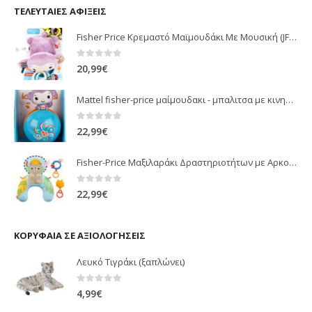
ΤΕΛΕΥΤΑΊΕΣ ΑΦΊΞΕΙΣ
Fisher Price Κρεμαστό Μαϊμουδάκι Με Μουσική (JFF02)
0
out of 5
20,99
€
Mattel fisher-price μαίμουδακι - μπαλιτσα με κινηση JLB95
0
out of 5
22,99
€
Fisher-Price Μαξιλαράκι Δραστηριοτήτων με Αρκουδάκι (JHB44)
0
out of 5
22,99
€
ΚΟΡΥΦΑΊΑ ΣΕ ΑΞΙΟΛΟΓΉΣΕΙΣ
Λευκό Τιγράκι (ξαπλώνει)
0
out of 5
4,99
€