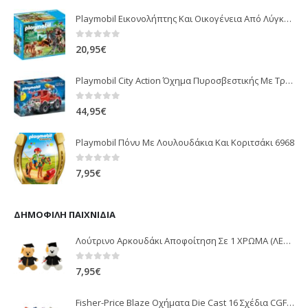
Playmobil Εικονολήπτης Και Οικογένεια Από Λύγκες 5561
0
out of 5
20,95
€
Playmobil City Action Όχημα Πυροσβεστικής Με Τροχαλία Ρυμούλκησης 9466
0
out of 5
44,95
€
Playmobil Πόνυ Με Λουλουδάκια Και Κοριτσάκι 6968
0
out of 5
7,95
€
ΔΗΜΟΦΙΛΉ ΠΑΙΧΝΊΔΙΑ
Λούτρινο Αρκουδάκι Αποφοίτηση Σε 1 ΧΡΩΜΑ (ΛΕΥΚΟ)25Εκ 1850
0
out of 5
7,95
€
Fisher-Price Blaze Οχήματα Die Cast 16 Σχέδια CGF20