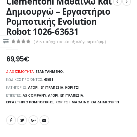
Clementoni Μαθαίνω Και
Δημιουργώ – Εργαστήριο
Ρομποτικής Evolution
Robot 1026-63631
( Δεν υπάρχει καμία αξιολόγηση ακόμη. )
0
out of 5
69,95
€
ΔΙΑΘΕΣΙΜΌΤΗΤΑ:
ΕΞΑΝΤΛΗΜΈΝΟ.
ΚΩΔΙΚΌΣ ΠΡΟΪΌΝΤΟΣ:
63631
ΚΑΤΗΓΟΡΊΕΣ:
ΑΓΌΡΙ
,
ΕΠΙΤΡΑΠΕΖΊΑ
,
ΚΟΡΊΤΣΙ
ΕΤΙΚΈΤΕΣ:
AS COMPANY
,
ΑΓΌΡΙ
,
ΕΠΙΤΡΑΠΈΖΙΑ
,
ΕΡΓΑΣΤΉΡΙΟ ΡΟΜΠΟΤΙΚΉΣ
,
ΚΟΡΊΤΣΙ
,
ΜΑΘΑΊΝΩ ΚΑΙ ΔΗΜΙΟΥΡΓΏ