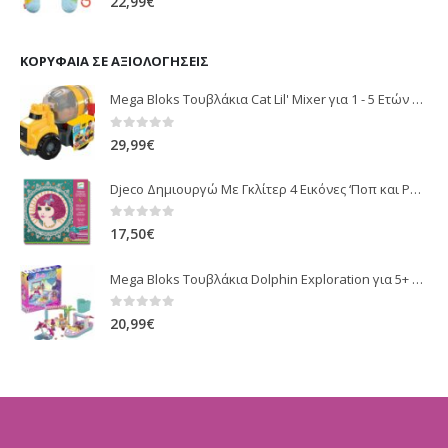
22,99
€
ΚΟΡΥΦΑΊΑ ΣΕ ΑΞΙΟΛΟΓΉΣΕΙΣ
Mega Bloks Τουβλάκια Cat Lil' Mixer για 1 - 5 Ετών 8τμχ
0
out of 5
29,99
€
Djeco Δημιουργώ Με Γκλίτερ 4 Εικόνες ‘Ποπ και Ροκ’ 09504
0
out of 5
17,50
€
Mega Bloks Τουβλάκια Dolphin Exploration για 5+ Ετών 121τμχ
0
out of 5
20,99
€