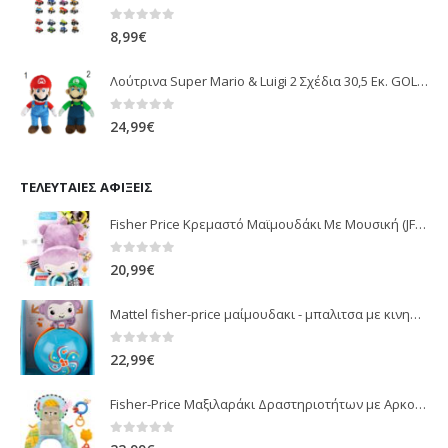
0
out of 5
8,99
€
Λούτρινα Super Mario & Luigi 2 Σχέδια 30,5 Εκ. GOL13769
0
out of 5
24,99
€
ΤΕΛΕΥΤΑΊΕΣ ΑΦΊΞΕΙΣ
Fisher Price Κρεμαστό Μαϊμουδάκι Με Μουσική (JFF02)
0
out of 5
20,99
€
Mattel fisher-price μαίμουδακι - μπαλιτσα με κινηση JLB95
0
out of 5
22,99
€
Fisher-Price Μαξιλαράκι Δραστηριοτήτων με Αρκουδάκι (JHB44)
0
out of 5