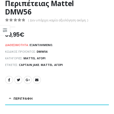
Περιπέτειας Mattel
DMW56
( Δεν υπάρχει καμία αξιολόγηση ακόμη. )
0
out of 5
39,95
€
ΔΙΑΘΕΣΙΜΌΤΗΤΑ:
ΕΞΑΝΤΛΗΜΈΝΟ.
ΚΩΔΙΚΌΣ ΠΡΟΪΌΝΤΟΣ:
DMW56
ΚΑΤΗΓΟΡΊΕΣ:
MATTEL
,
ΑΓΌΡΙ
ΕΤΙΚΈΤΕΣ:
CAPTAIN JAKE
,
MATTEL
,
ΑΓΌΡΙ
ΠΕΡΙΓΡΑΦΉ