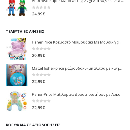
Λούτρινα Super Mario & Luigi 2 Σχέδια 30,5 Εκ. GOL13769
0
out of 5
24,99
€
ΤΕΛΕΥΤΑΊΕΣ ΑΦΊΞΕΙΣ
Fisher Price Κρεμαστό Μαϊμουδάκι Με Μουσική (JFF02)
0
out of 5
20,99
€
Mattel fisher-price μαίμουδακι - μπαλιτσα με κινηση JLB95
0
out of 5
22,99
€
Fisher-Price Μαξιλαράκι Δραστηριοτήτων με Αρκουδάκι (JHB44)
0
out of 5
22,99
€
ΚΟΡΥΦΑΊΑ ΣΕ ΑΞΙΟΛΟΓΉΣΕΙΣ