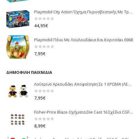
Playmobil City Action Όχημα Πυροσβεστικής Με Τροχαλία Ρυμούλκησης 9466
0
out of 5
44,95
€
Playmobil Πόνυ Με Λουλουδάκια Και Κοριτσάκι 6968
0
out of 5
7,95
€
ΔΗΜΟΦΙΛΉ ΠΑΙΧΝΊΔΙΑ
Λούτρινο Αρκουδάκι Αποφοίτηση Σε 1 ΧΡΩΜΑ (ΛΕΥΚΟ)25Εκ 1850
0
out of 5
7,95
€
Fisher-Price Blaze Οχήματα Die Cast 16 Σχέδια CGF20
0
out of 5
8,99
€