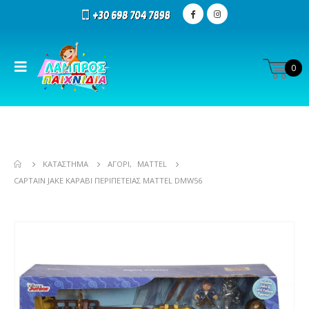
0
ΚΑΤΆΣΤΗΜΑ
ΑΓΌΡΙ
,
MATTEL
CAPTAIN JAKE ΚΑΡΆΒΙ ΠΕΡΙΠΈΤΕΙΑΣ MATTEL DMW56