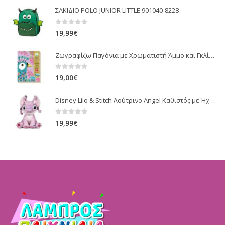
ΣΑΚΙΔΙΟ POLO JUNIOR LITTLE 901040-8228
0
out of 5
19,99
€
Ζωγραφίζω Παγόνια με Χρωματιστή Άμμο και Γκλίτερ
0
out of 5
19,00
€
Disney Lilo & Stitch Λούτρινο Angel Καθιστός με Ήχο 30εκ. (PBP19992)
0
out of 5
19,99
€