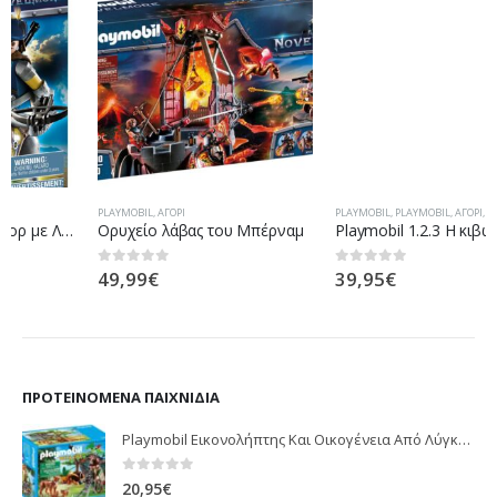
PLAYMOBIL
,
ΑΓΌΡΙ
PLAYMOBIL
,
PLAYMOBIL
,
ΑΓΌΡΙ
,
ΚΟΡΊΤΣΙ
Ορυχείο λάβας του Μπέρναμ
Playmobil 1.2.3 Η κιβωτός του Νώε 6765
49,99
€
39,95
€
0
out of 5
0
out of 5
ΠΡΟΤΕΙΝΌΜΕΝΑ ΠΑΙΧΝΊΔΙΑ
Playmobil Εικονολήπτης Και Οικογένεια Από Λύγκες 5561
0
out of 5
20,95
€