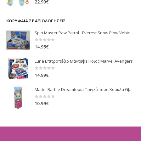
22,99
€
ΚΟΡΥΦΑΊΑ ΣΕ ΑΞΙΟΛΟΓΉΣΕΙΣ
Spin Master Paw Patrol - Everest Snow Plow Vehicle with Pup (20121010)
0
out of 5
14,95
€
Luna Επιτραπέζιο Μάντεψε Ποιος Marvel Avengers
0
out of 5
14,99
€
Mattel Barbie Dreamtopia Πριγκίπισσα Κούκλα GJK12 4 Σχέδια
0
out of 5
10,99
€