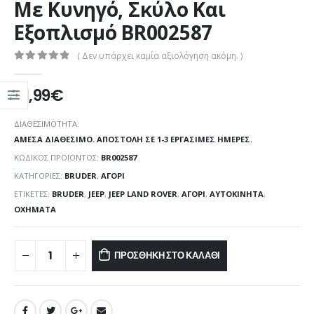
Με Κυνηγό, Σκύλο Και
Εξοπλισμό BR002587
( Δεν υπάρχει καμία αξιολόγηση ακόμη. )
0
out of 5
61,99
€
ΔΙΑΘΕΣΙΜΌΤΗΤΑ:
ΆΜΕΣΑ ΔΙΑΘΈΣΙΜΟ. ΑΠΟΣΤΟΛΉ ΣΕ 1-3 ΕΡΓΆΣΙΜΕΣ ΗΜΈΡΕΣ.
ΚΩΔΙΚΌΣ ΠΡΟΪΌΝΤΟΣ:
BR002587
ΚΑΤΗΓΟΡΊΕΣ:
BRUDER
,
ΑΓΌΡΙ
ΕΤΙΚΈΤΕΣ:
BRUDER
,
JEEP
,
JEEP LAND ROVER
,
ΑΓΌΡΙ
,
ΑΥΤΟΚΊΝΗΤΑ
,
ΟΧΉΜΑΤΑ
ΠΡΟΣΘΉΚΗ ΣΤΟ ΚΑΛΆΘΙ