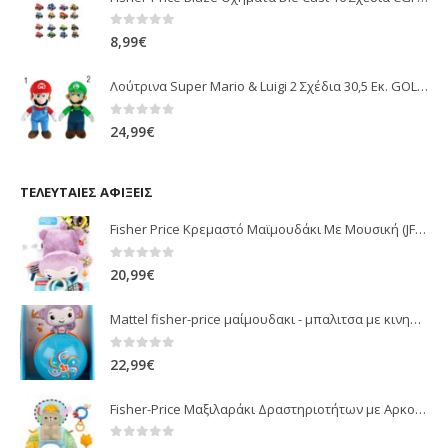
0
out of 5
8,99
€
Λούτρινα Super Mario & Luigi 2 Σχέδια 30,5 Εκ. GOL13769
0
out of 5
24,99
€
ΤΕΛΕΥΤΑΊΕΣ ΑΦΊΞΕΙΣ
Fisher Price Κρεμαστό Μαϊμουδάκι Με Μουσική (JFF02)
0
out of 5
20,99
€
Mattel fisher-price μαίμουδακι - μπαλιτσα με κινηση JLB95
0
out of 5
22,99
€
Fisher-Price Μαξιλαράκι Δραστηριοτήτων με Αρκουδάκι (JHB44)
0
out of 5