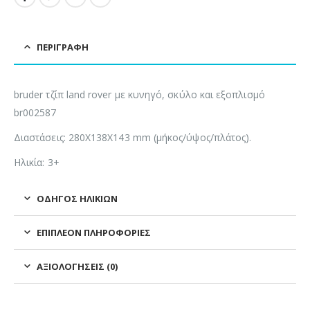
ΠΕΡΙΓΡΑΦΉ
bruder τζίπ land rover με κυνηγό, σκύλο και εξοπλισμό
br002587
Διαστάσεις: 280X138X143 mm (μήκος/ύψος/πλάτος).
Ηλικία: 3+
ΟΔΗΓΌΣ ΗΛΙΚΙΏΝ
ΕΠΙΠΛΈΟΝ ΠΛΗΡΟΦΟΡΊΕΣ
ΑΞΙΟΛΟΓΉΣΕΙΣ (0)