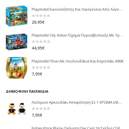
Playmobil Εικονολήπτης Και Οικογένεια Από Λύγκες 5561
0
out of 5
20,95
€
Playmobil City Action Όχημα Πυροσβεστικής Με Τροχαλία Ρυμούλκησης 9466
0
out of 5
44,95
€
Playmobil Πόνυ Με Λουλουδάκια Και Κοριτσάκι 6968
0
out of 5
7,95
€
ΔΗΜΟΦΙΛΉ ΠΑΙΧΝΊΔΙΑ
Λούτρινο Αρκουδάκι Αποφοίτηση Σε 1 ΧΡΩΜΑ (ΛΕΥΚΟ)25Εκ 1850
0
out of 5
7,95
€
Fisher-Price Blaze Οχήματα Die Cast 16 Σχέδια CGF20