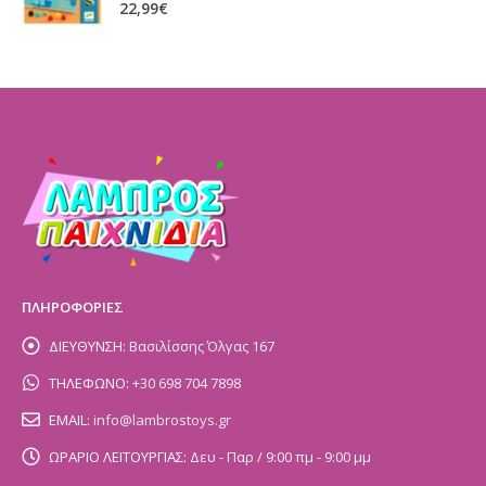
0
out of 5
22,99
€
ΠΛΗΡΟΦΟΡΙΕΣ
ΔΙΕΥΘΥΝΣΗ:
Βασιλίσσης Όλγας 167
ΤΗΛΕΦΩΝΟ:
+30 698 704 7898
EMAIL:
info@lambrostoys.gr
ΩΡΑΡΙΟ ΛΕΙΤΟΥΡΓΙΑΣ:
Δευ - Παρ / 9:00 πμ - 9:00 μμ