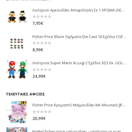
Λούτρινο Αρκουδάκι Αποφοίτηση Σε 1 ΧΡΩΜΑ (ΛΕΥΚΟ)25Εκ 1850
0
out of 5
7,95
€
Fisher-Price Blaze Οχήματα Die Cast 16 Σχέδια CGF20
0
out of 5
8,99
€
Λούτρινα Super Mario & Luigi 2 Σχέδια 30,5 Εκ. GOL13769
0
out of 5
24,99
€
ΤΕΛΕΥΤΑΊΕΣ ΑΦΊΞΕΙΣ
Fisher Price Κρεμαστό Μαϊμουδάκι Με Μουσική (JFF02)
0
out of 5
20,99
€
Mattel fisher-price μαίμουδακι - μπαλιτσα με κινηση JLB95