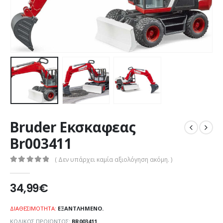
Bruder Εκσκαφεας
Br003411
( Δεν υπάρχει καμία αξιολόγηση ακόμη. )
0
out of 5
34,99
€
ΔΙΑΘΕΣΙΜΌΤΗΤΑ:
ΕΞΑΝΤΛΗΜΈΝΟ.
ΚΩΔΙΚΌΣ ΠΡΟΪΌΝΤΟΣ:
BR003411