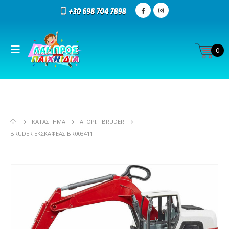
0
ΚΑΤΆΣΤΗΜΑ
ΑΓΌΡΙ
,
BRUDER
BRUDER ΕΚΣΚΑΦΕΑΣ BR003411