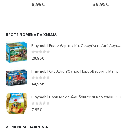
8,99
€
39,95
€
0
out of 5
0
out of 5
ΠΡΟΤΕΙΝΌΜΕΝΑ ΠΑΙΧΝΊΔΙΑ
Playmobil Εικονολήπτης Και Οικογένεια Από Λύγκες 5561
0
out of 5
20,95
€
Playmobil City Action Όχημα Πυροσβεστικής Με Τροχαλία Ρυμούλκησης 9466
0
out of 5
44,95
€
Playmobil Πόνυ Με Λουλουδάκια Και Κοριτσάκι 6968
0
out of 5
7,95
€
ΔΗΜΟΦΙΛΉ ΠΑΙΧΝΊΔΙΑ