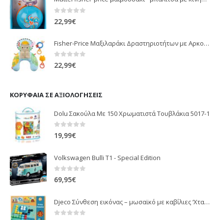
0
out of 5
22,99
€
Fisher-Price Μαξιλαράκι Δραστηριοτήτων με Αρκουδάκι (JHB44)
0
out of 5
22,99
€
ΚΟΡΥΦΑΊΑ ΣΕ ΑΞΙΟΛΟΓΉΣΕΙΣ
Dolu Σακούλα Με 150 Χρωματιστά Τουβλάκια 5017-1
0
out of 5
19,99
€
Volkswagen Bulli T1 - Special Edition
0
out of 5
69,95
€
Djeco Σύνθεση εικόνας – μωσαϊκό με καβίλιες ‘Χταπόδι και ζωάκια’