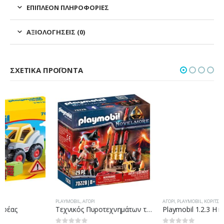
ΕΠΙΠΛΈΟΝ ΠΛΗΡΟΦΟΡΊΕΣ
ΑΞΙΟΛΟΓΉΣΕΙΣ (0)
ΣΧΕΤΙΚΆ ΠΡΟΪΌΝΤΑ
PLAYMOBIL
,
ΑΓΌΡΙ
ΑΓΌΡΙ
,
PLAYMOBIL
,
ΚΟΡΊΤΣΙ
,
PLAYMOBIL
Τεχνικός Πυροτεχνημάτων του Μπέρναμ
Playmobil 1.2.3 Η κιβωτός του Νώε 6765