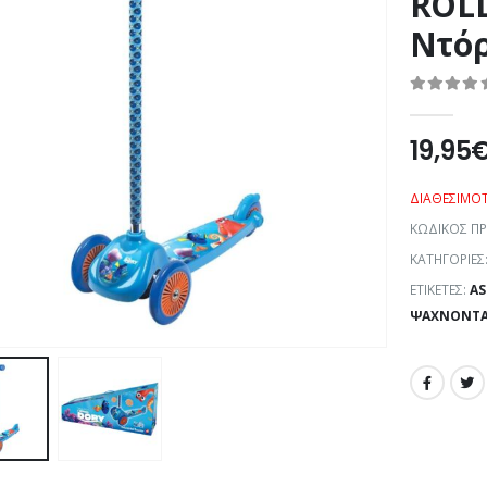
ROLL
Ντόρ
0
out of 5
19,95
ΔΙΑΘΕΣΙΜΌ
ΚΩΔΙΚΌΣ Π
ΚΑΤΗΓΟΡΊΕΣ
ΕΤΙΚΈΤΕΣ:
AS
ΨΆΧΝΟΝΤΑΣ