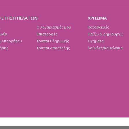
ΡΕΤΗΣΗ ΠΕΛΑΤΩΝ
ΧΡΗΣΙΜΑ
α
Ο λογαριασμός μου
Κατασκευές
ωνία
Επιστροφές
Παίζω & Δημιουργώ
ή Απορρήτου
Τρόποι Πληρωμής
Οχήματα
ήσης
Τρόποι Αποστολής
Κούκλες/Κουκλάκια