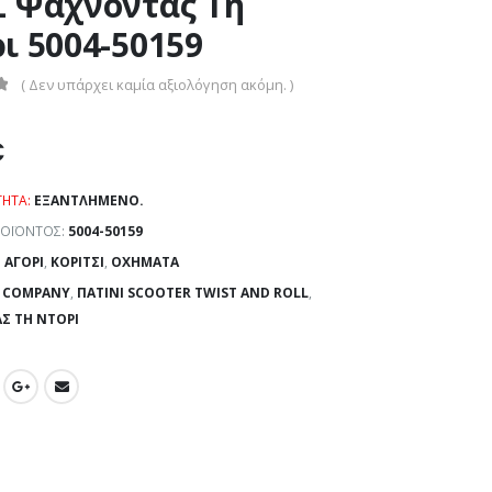
 Ψάχνοντας Τη
ι 5004-50159
( Δεν υπάρχει καμία αξιολόγηση ακόμη. )
€
ΤΗΤΑ:
ΕΞΑΝΤΛΗΜΈΝΟ.
ΡΟΪΌΝΤΟΣ:
5004-50159
:
ΑΓΌΡΙ
,
ΚΟΡΊΤΣΙ
,
ΟΧΉΜΑΤΑ
 COMPANY
,
ΠΑΤΊΝΙ SCOOTER TWIST AND ROLL
,
 ΤΗ ΝΤΌΡΙ