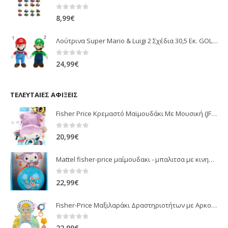
0
out of 5
8,99
€
Λούτρινα Super Mario & Luigi 2 Σχέδια 30,5 Εκ. GOL13769
0
out of 5
24,99
€
ΤΕΛΕΥΤΑΊΕΣ ΑΦΊΞΕΙΣ
Fisher Price Κρεμαστό Μαϊμουδάκι Με Μουσική (JFF02)
0
out of 5
20,99
€
Mattel fisher-price μαίμουδακι - μπαλιτσα με κινηση JLB95
0
out of 5
22,99
€
Fisher-Price Μαξιλαράκι Δραστηριοτήτων με Αρκουδάκι (JHB44)
0
out of 5