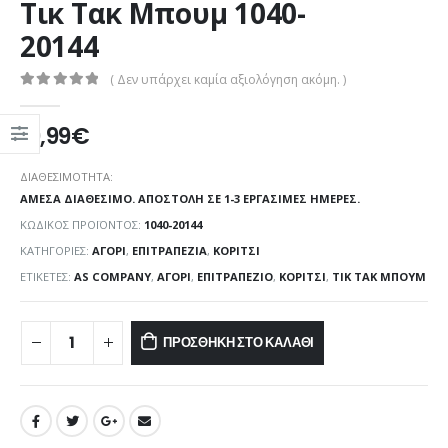
Τικ Τακ Μπουμ 1040-
20144
( Δεν υπάρχει καμία αξιολόγηση ακόμη. )
0
out of 5
19,99
€
ΔΙΑΘΕΣΙΜΌΤΗΤΑ:
ΆΜΕΣΑ ΔΙΑΘΈΣΙΜΟ. ΑΠΟΣΤΟΛΉ ΣΕ 1-3 ΕΡΓΆΣΙΜΕΣ ΗΜΈΡΕΣ.
ΚΩΔΙΚΌΣ ΠΡΟΪΌΝΤΟΣ:
1040-20144
ΚΑΤΗΓΟΡΊΕΣ:
ΑΓΌΡΙ
,
ΕΠΙΤΡΑΠΕΖΊΑ
,
ΚΟΡΊΤΣΙ
ΕΤΙΚΈΤΕΣ:
AS COMPANY
,
ΑΓΌΡΙ
,
ΕΠΙΤΡΑΠΈΖΙΟ
,
ΚΟΡΊΤΣΙ
,
ΤΙΚ ΤΑΚ ΜΠΟΥΜ
ΠΡΟΣΘΉΚΗ ΣΤΟ ΚΑΛΆΘΙ