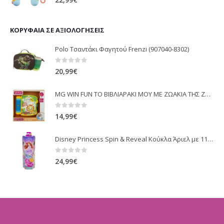
22,99
€
ΚΟΡΥΦΑΊΑ ΣΕ ΑΞΙΟΛΟΓΉΣΕΙΣ
Polo Τσαντάκι Φαγητού Frenzi (907040-8302)
0
out of 5
20,99
€
MG WIN FUN ΤΟ ΒΙΒΛΙΑΡΑΚΙ ΜΟΥ ΜΕ ΖΩΑΚΙΑ ΤΗΣ ΖΟΥΓΚΆΣ ANIMAL FRIENDS FUN BOOK 403233
0
out of 5
14,99
€
Disney Princess Spin & Reveal Κούκλα Άριελ με 11 Εκπλήξεις (HTV88)
0
out of 5
24,99
€