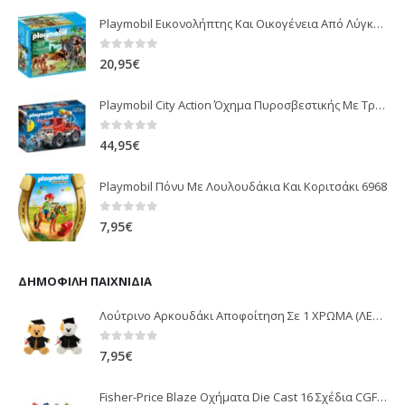
Playmobil Εικονολήπτης Και Οικογένεια Από Λύγκες 5561
0
out of 5
20,95
€
Playmobil City Action Όχημα Πυροσβεστικής Με Τροχαλία Ρυμούλκησης 9466
0
out of 5
44,95
€
Playmobil Πόνυ Με Λουλουδάκια Και Κοριτσάκι 6968
0
out of 5
7,95
€
ΔΗΜΟΦΙΛΉ ΠΑΙΧΝΊΔΙΑ
Λούτρινο Αρκουδάκι Αποφοίτηση Σε 1 ΧΡΩΜΑ (ΛΕΥΚΟ)25Εκ 1850
0
out of 5
7,95
€
Fisher-Price Blaze Οχήματα Die Cast 16 Σχέδια CGF20