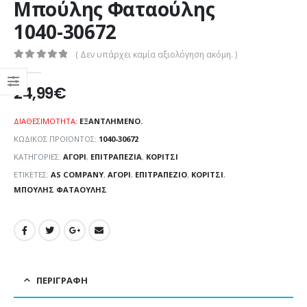
Mπούλης Φαταούλης
1040-30672
( Δεν υπάρχει καμία αξιολόγηση ακόμη. )
0
out of 5
24,99
€
ΔΙΑΘΕΣΙΜΌΤΗΤΑ:
ΕΞΑΝΤΛΗΜΈΝΟ.
ΚΩΔΙΚΌΣ ΠΡΟΪΌΝΤΟΣ:
1040-30672
ΚΑΤΗΓΟΡΊΕΣ:
ΑΓΌΡΙ
,
ΕΠΙΤΡΑΠΕΖΊΑ
,
ΚΟΡΊΤΣΙ
ΕΤΙΚΈΤΕΣ:
AS COMPANY
,
ΑΓΌΡΙ
,
ΕΠΙΤΡΑΠΈΖΙΟ
,
ΚΟΡΊΤΣΙ
,
ΜΠΟΎΛΗΣ ΦΑΤΑΟΎΛΗΣ
ΠΕΡΙΓΡΑΦΉ