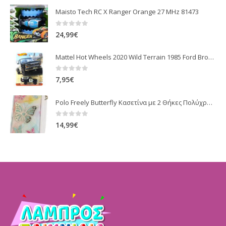
Maisto Tech RC X Ranger Orange 27 MHz 81473
0
out of 5
24,99
€
Mattel Hot Wheels 2020 Wild Terrain 1985 Ford Bronco Highway Patrol GJP88
0
out of 5
7,95
€
Polo Freely Butterfly Κασετίνα με 2 Θήκες Πολύχρωμη 937055-8419
0
out of 5
14,99
€