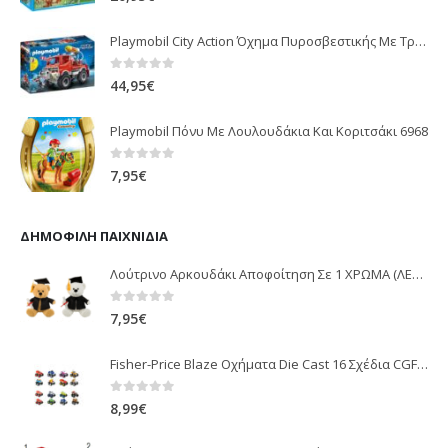
Playmobil City Action Όχημα Πυροσβεστικής Με Τροχαλία Ρυμούλκησης 9466
0
out of 5
44,95
€
Playmobil Πόνυ Με Λουλουδάκια Και Κοριτσάκι 6968
0
out of 5
7,95
€
ΔΗΜΟΦΙΛΉ ΠΑΙΧΝΊΔΙΑ
Λούτρινο Αρκουδάκι Αποφοίτηση Σε 1 ΧΡΩΜΑ (ΛΕΥΚΟ)25Εκ 1850
0
out of 5
7,95
€
Fisher-Price Blaze Οχήματα Die Cast 16 Σχέδια CGF20
0
out of 5
8,99
€