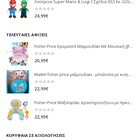
Λούτρινα Super Mario & Luigi 2 Σχέδια 30,5 Εκ. GOL13769
0
out of 5
24,99
€
ΤΕΛΕΥΤΑΊΕΣ ΑΦΊΞΕΙΣ
Fisher Price Κρεμαστό Μαϊμουδάκι Με Μουσική (JFF02)
0
out of 5
20,99
€
Mattel fisher-price μαίμουδακι - μπαλιτσα με κινηση JLB95
0
out of 5
22,99
€
Fisher-Price Μαξιλαράκι Δραστηριοτήτων με Αρκουδάκι (JHB44)
0
out of 5
22,99
€
ΚΟΡΥΦΑΊΑ ΣΕ ΑΞΙΟΛΟΓΉΣΕΙΣ