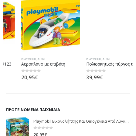
PLAYMOBIL
,
ΑΓΌΡΙ
PLAYMOBIL
,
ΑΓΌΡΙ
Αεροπλάνο με επιβάτη
Πολιορκητικός πύργος του Νόβελμορ
20,95
€
39,99
€
0
out of 5
0
out of 5
ΠΡΟΤΕΙΝΌΜΕΝΑ ΠΑΙΧΝΊΔΙΑ
Playmobil Εικονολήπτης Και Οικογένεια Από Λύγκες 5561
0
out of 5
20,95
€