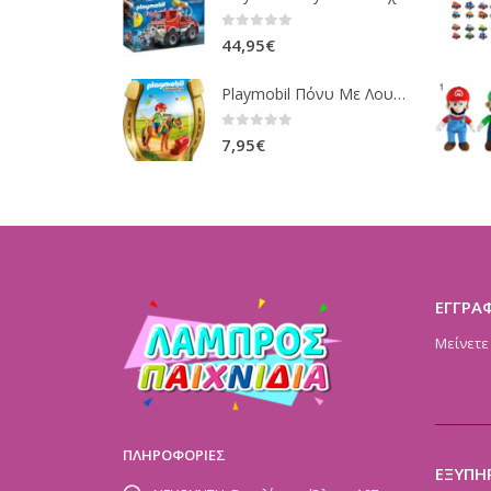
0
out of 5
44,95
€
Playmobil Πόνυ Με Λουλουδάκια Και Κοριτσάκι 6968
0
out of 5
7,95
€
ΕΓΓΡΑ
Μείνετε
ΠΛΗΡΟΦΟΡΙΕΣ
ΕΞΥΠΗ