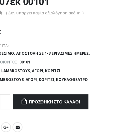
07εκ 00101
( Δεν υπάρχει καμία αξιολόγηση ακόμη. )
€
ΗΤΑ:
ΘΈΣΙΜΟ. ΑΠΟΣΤΟΛΉ ΣΕ 1-3 ΕΡΓΆΣΙΜΕΣ ΗΜΈΡΕΣ.
ΡΟΪΌΝΤΟΣ:
00101
:
LAMBROSTOYS
,
ΑΓΌΡΙ
,
ΚΟΡΊΤΣΙ
AMBROSTOYS
,
ΑΓΌΡΙ
,
ΚΟΡΊΤΣΙ
,
ΚΟΥΚΛΟΘΈΑΤΡΟ
ΠΡΟΣΘΉΚΗ ΣΤΟ ΚΑΛΆΘΙ