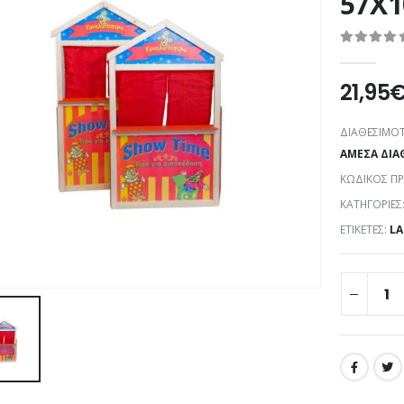
57X1
0
out of 5
21,95
ΔΙΑΘΕΣΙΜΌΤ
ΆΜΕΣΑ ΔΙΑ
ΚΩΔΙΚΌΣ Π
ΚΑΤΗΓΟΡΊΕΣ
ΕΤΙΚΈΤΕΣ:
L