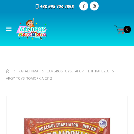
0
ΚΑΤΆΣΤΗΜΑ
LAMBROSTOYS
,
ΑΓΌΡΙ
,
ΕΠΙΤΡΑΠΕΖΊΑ
ARGY TOYS ΠΟΛΙΟΡΚΊΑ 0312