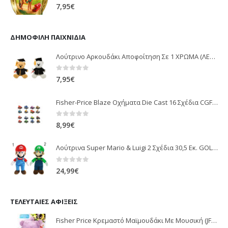
0
out of 5
7,95
€
ΔΗΜΟΦΙΛΉ ΠΑΙΧΝΊΔΙΑ
Λούτρινο Αρκουδάκι Αποφοίτηση Σε 1 ΧΡΩΜΑ (ΛΕΥΚΟ)25Εκ 1850
0
out of 5
7,95
€
Fisher-Price Blaze Οχήματα Die Cast 16 Σχέδια CGF20
0
out of 5
8,99
€
Λούτρινα Super Mario & Luigi 2 Σχέδια 30,5 Εκ. GOL13769
0
out of 5
24,99
€
ΤΕΛΕΥΤΑΊΕΣ ΑΦΊΞΕΙΣ
Fisher Price Κρεμαστό Μαϊμουδάκι Με Μουσική (JFF02)