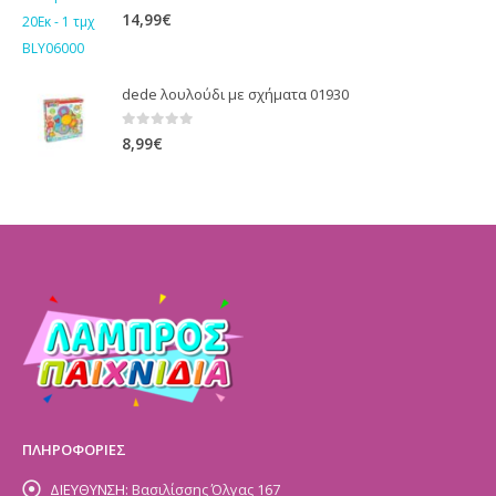
0
out of 5
14,99
€
dede λουλούδι με σχήματα 01930
0
out of 5
8,99
€
ΠΛΗΡΟΦΟΡΙΕΣ
ΔΙΕΥΘΥΝΣΗ:
Βασιλίσσης Όλγας 167