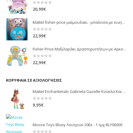
0
out of 5
20,99
€
Mattel fisher-price μαίμουδακι - μπαλιτσα με κινηση JLB95
0
out of 5
22,99
€
Fisher-Price Μαξιλαράκι Δραστηριοτήτων με Αρκουδάκι (JHB44)
0
out of 5
22,99
€
ΚΟΡΥΦΑΊΑ ΣΕ ΑΞΙΟΛΟΓΉΣΕΙΣ
Mattel Enchantimals Gabriela Gazelle Κούκλα Και Racer Ζωάκι Φιλαράκι Κούκλες FNH22 / GTM26
0
out of 5
9,95
€
Moose Toys Bluey Λουτρινο 20Εκ - 1 τμχ BLY06000