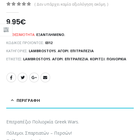
( Δεν υπάρχει καμία αξιολόγηση ακόμη. )
0
out of 5
9,95
€
ΔΙΑΘΕΣΙΜΌΤΗΤΑ:
ΕΞΑΝΤΛΗΜΈΝΟ.
ΚΩΔΙΚΌΣ ΠΡΟΪΌΝΤΟΣ:
0312
ΚΑΤΗΓΟΡΊΕΣ:
LAMBROSTOYS
,
ΑΓΌΡΙ
,
ΕΠΙΤΡΑΠΕΖΊΑ
ΕΤΙΚΈΤΕΣ:
LAMBROSTOYS
,
ΑΓΌΡΙ
,
ΕΠΙΤΡΑΠΈΖΙΑ
,
ΚΟΡΊΤΣΙ
,
ΠΟΛΙΟΡΚΊΑ
ΠΕΡΙΓΡΑΦΉ
Επιτραπέζιο Πολιορκία Greek Wars.
Πόλεμοι Σπαρτιατών – Περσών!