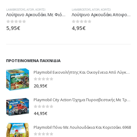
LAMBROSTOYS
,
ΑΓΌΡΙ
,
ΚΟΡΊΤΣΙ
LAMBROSTOYS
,
ΑΓΌΡΙ
,
ΚΟΡΊΤΣΙ
Λούτρινο Αρκουδάκι Με Φιόγκο 20Εκ. Σε 2 Χρώματα (Ροζ, Σιέλ) 1961
Λούτρινο Αρκουδάκι Αποφοίτηση Σε 2 Χρώματα 16Εκ 1849
5,95
€
4,95
€
0
out of 5
0
out of 5
ΠΡΟΤΕΙΝΌΜΕΝΑ ΠΑΙΧΝΊΔΙΑ
Playmobil Εικονολήπτης Και Οικογένεια Από Λύγκες 5561
0
out of 5
20,95
€
Playmobil City Action Όχημα Πυροσβεστικής Με Τροχαλία Ρυμούλκησης 9466
0
out of 5
44,95
€
Playmobil Πόνυ Με Λουλουδάκια Και Κοριτσάκι 6968