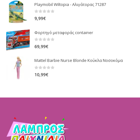
Playmobil Wiltopia - Αλιγάτορας 71287
0
out of 5
9,99
€
Φορτηγό μεταφοράς container
0
out of 5
69,99
€
Mattel Barbie Nurse Blonde Κούκλα Νοσοκόμα
0
out of 5
10,99
€