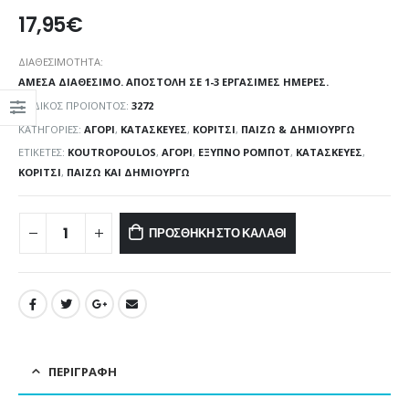
17,95
€
ΔΙΑΘΕΣΙΜΌΤΗΤΑ:
ΆΜΕΣΑ ΔΙΑΘΈΣΙΜΟ. ΑΠΟΣΤΟΛΉ ΣΕ 1-3 ΕΡΓΆΣΙΜΕΣ ΗΜΈΡΕΣ.
ΚΩΔΙΚΌΣ ΠΡΟΪΌΝΤΟΣ:
3272
ΚΑΤΗΓΟΡΊΕΣ:
ΑΓΌΡΙ
,
ΚΑΤΑΣΚΕΥΈΣ
,
ΚΟΡΊΤΣΙ
,
ΠΑΊΖΩ & ΔΗΜΙΟΥΡΓΏ
ΕΤΙΚΈΤΕΣ:
KOUTROPOULOS
,
ΑΓΌΡΙ
,
ΈΞΥΠΝΟ ΡΟΜΠΌΤ
,
ΚΑΤΑΣΚΕΥΈΣ
,
ΚΟΡΊΤΣΙ
,
ΠΑΊΖΩ ΚΑΙ ΔΗΜΙΟΥΡΓΏ
ΠΡΟΣΘΉΚΗ ΣΤΟ ΚΑΛΆΘΙ
ΠΕΡΙΓΡΑΦΉ