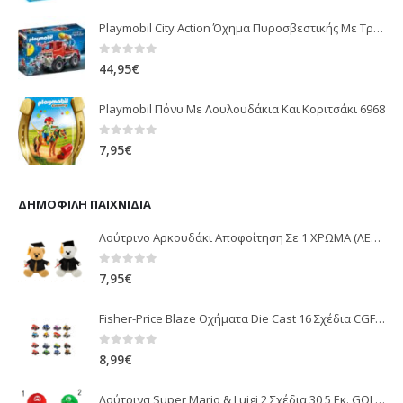
Playmobil City Action Όχημα Πυροσβεστικής Με Τροχαλία Ρυμούλκησης 9466
0
out of 5
44,95
€
Playmobil Πόνυ Με Λουλουδάκια Και Κοριτσάκι 6968
0
out of 5
7,95
€
ΔΗΜΟΦΙΛΉ ΠΑΙΧΝΊΔΙΑ
Λούτρινο Αρκουδάκι Αποφοίτηση Σε 1 ΧΡΩΜΑ (ΛΕΥΚΟ)25Εκ 1850
0
out of 5
7,95
€
Fisher-Price Blaze Οχήματα Die Cast 16 Σχέδια CGF20
0
out of 5
8,99
€
Λούτρινα Super Mario & Luigi 2 Σχέδια 30,5 Εκ. GOL13769