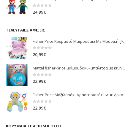
0
out of 5
24,99
€
ΤΕΛΕΥΤΑΊΕΣ ΑΦΊΞΕΙΣ
Fisher Price Κρεμαστό Μαϊμουδάκι Με Μουσική (JFF02)
0
out of 5
20,99
€
Mattel fisher-price μαίμουδακι - μπαλιτσα με κινηση JLB95
0
out of 5
22,99
€
Fisher-Price Μαξιλαράκι Δραστηριοτήτων με Αρκουδάκι (JHB44)
0
out of 5
22,99
€
ΚΟΡΥΦΑΊΑ ΣΕ ΑΞΙΟΛΟΓΉΣΕΙΣ