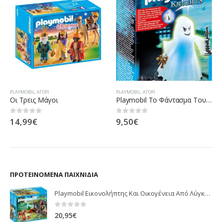
PLAYMOBIL
,
ΑΓΌΡΙ
PLAYMOBIL
,
ΑΓΌΡΙ
Οι Τρεις Μάγοι
Playmobil Το Φάντασμα Του Πύργου (Με Πολύχρωμο Φωτισμό LED)
14,99
€
9,50
€
0
out of 5
0
out of 5
ΠΡΟΤΕΙΝΌΜΕΝΑ ΠΑΙΧΝΊΔΙΑ
Playmobil Εικονολήπτης Και Οικογένεια Από Λύγκες 5561
0
out of 5
20,95
€