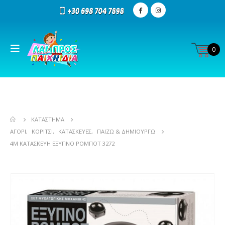
0
ΚΑΤΆΣΤΗΜΑ
ΑΓΌΡΙ
,
ΚΟΡΊΤΣΙ
,
ΚΑΤΑΣΚΕΥΈΣ
,
ΠΑΊΖΩ & ΔΗΜΙΟΥΡΓΏ
4M ΚΑΤΑΣΚΕΥΉ ΈΞΥΠΝΟ ΡΟΜΠΌΤ 3272