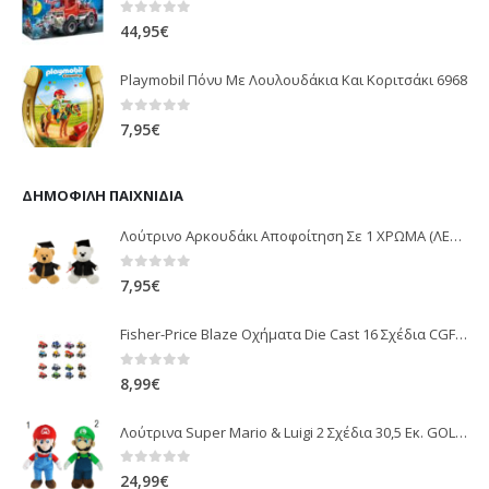
0
out of 5
44,95
€
Playmobil Πόνυ Με Λουλουδάκια Και Κοριτσάκι 6968
0
out of 5
7,95
€
ΔΗΜΟΦΙΛΉ ΠΑΙΧΝΊΔΙΑ
Λούτρινο Αρκουδάκι Αποφοίτηση Σε 1 ΧΡΩΜΑ (ΛΕΥΚΟ)25Εκ 1850
0
out of 5
7,95
€
Fisher-Price Blaze Οχήματα Die Cast 16 Σχέδια CGF20
0
out of 5
8,99
€
Λούτρινα Super Mario & Luigi 2 Σχέδια 30,5 Εκ. GOL13769
0
out of 5
24,99
€