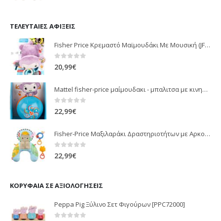
ΤΕΛΕΥΤΑΊΕΣ ΑΦΊΞΕΙΣ
Fisher Price Κρεμαστό Μαϊμουδάκι Με Μουσική (JFF02)
0
out of 5
20,99
€
Mattel fisher-price μαίμουδακι - μπαλιτσα με κινηση JLB95
0
out of 5
22,99
€
Fisher-Price Μαξιλαράκι Δραστηριοτήτων με Αρκουδάκι (JHB44)
0
out of 5
22,99
€
ΚΟΡΥΦΑΊΑ ΣΕ ΑΞΙΟΛΟΓΉΣΕΙΣ
Peppa Pig Ξύλινο Σετ Φιγούρων [PPC72000]