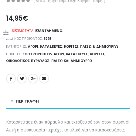
( Δεν υπάρχει καμία αξιολόγηση ακόμη. )
0
out of 5
14,95
€
ΔΙΑΘΕΣΙΜΌΤΗΤΑ:
ΕΞΑΝΤΛΗΜΈΝΟ.
ΚΩΔΙΚΌΣ ΠΡΟΪΌΝΤΟΣ:
3298
ΚΑΤΗΓΟΡΊΕΣ:
ΑΓΌΡΙ
,
ΚΑΤΑΣΚΕΥΈΣ
,
ΚΟΡΊΤΣΙ
,
ΠΑΊΖΩ & ΔΗΜΙΟΥΡΓΏ
ΕΤΙΚΈΤΕΣ:
KOUTROPOULOS
,
ΑΓΌΡΙ
,
ΚΑΤΑΣΚΕΥΈΣ
,
ΚΟΡΊΤΣΙ
,
ΟΙΚΟΛΟΓΙΚΌΣ ΠΎΡΑΥΛΟΣ
,
ΠΑΊΖΩ ΚΑΙ ΔΗΜΙΟΥΡΓΏ
ΠΕΡΙΓΡΑΦΉ
Κατασκεύασε έναν πύραυλο και εκτόξευσέ τον στον ουρανό!
Αυτή η συσκευασία περιέχει τα υλικά για να κατασκευάσεις