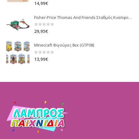
0
out of 5
14,99
€
Fisher-Price Thomas And Friends Σταθμός Κναπφορντ GHK74
0
out of 5
29,95
€
Minecraft Φιγούρες 8εκ (GTP08)
0
out of 5
13,99
€