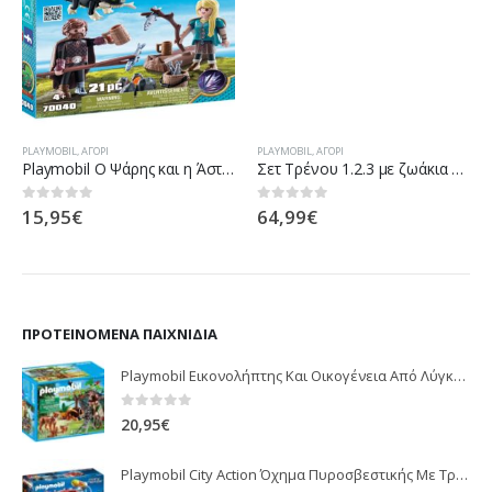
PLAYMOBIL
,
ΑΓΌΡΙ
PLAYMOBIL
,
ΑΓΌΡΙ
Playmobil Ο Ψάρης και η Άστριντ με ένα Δρακούλη
Σετ Τρένου 1.2.3 με ζωάκια και επιβάτες
15,95
€
64,99
€
0
out of 5
0
out of 5
ΠΡΟΤΕΙΝΌΜΕΝΑ ΠΑΙΧΝΊΔΙΑ
Playmobil Εικονολήπτης Και Οικογένεια Από Λύγκες 5561
0
out of 5
20,95
€
Playmobil City Action Όχημα Πυροσβεστικής Με Τροχαλία Ρυμούλκησης 9466