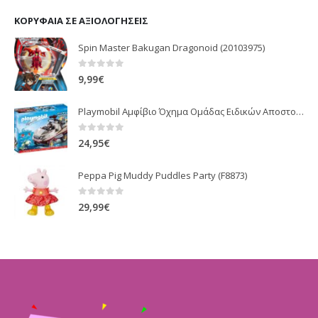
ΚΟΡΥΦΑΊΑ ΣΕ ΑΞΙΟΛΟΓΉΣΕΙΣ
Spin Master Bakugan Dragonoid (20103975)
0
out of 5
9,99
€
Playmobil Αμφίβιο Όχημα Ομάδας Ειδικών Αποστολών 9364
0
out of 5
24,95
€
Peppa Pig Muddy Puddles Party (F8873)
0
out of 5
29,99
€