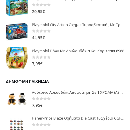
0
out of 5
20,95
€
Playmobil City Action Όχημα Πυροσβεστικής Με Τροχαλία Ρυμούλκησης 9466
0
out of 5
44,95
€
Playmobil Πόνυ Με Λουλουδάκια Και Κοριτσάκι 6968
0
out of 5
7,95
€
ΔΗΜΟΦΙΛΉ ΠΑΙΧΝΊΔΙΑ
Λούτρινο Αρκουδάκι Αποφοίτηση Σε 1 ΧΡΩΜΑ (ΛΕΥΚΟ)25Εκ 1850
0
out of 5
7,95
€
Fisher-Price Blaze Οχήματα Die Cast 16 Σχέδια CGF20
0
out of 5