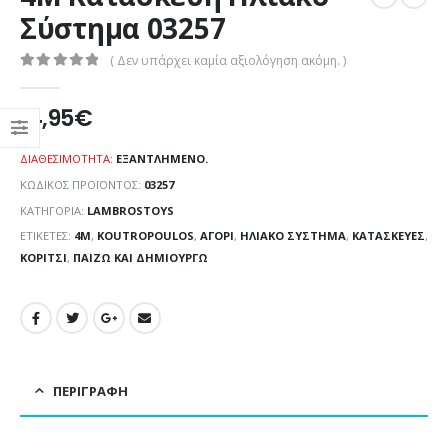
Σύστημα 03257
( Δεν υπάρχει καμία αξιολόγηση ακόμη. )
0
out of 5
14,95
€
ΔΙΑΘΕΣΙΜΌΤΗΤΑ:
ΕΞΑΝΤΛΗΜΈΝΟ.
ΚΩΔΙΚΌΣ ΠΡΟΪΌΝΤΟΣ:
03257
ΚΑΤΗΓΟΡΊΑ:
LAMBROSTOYS
ΕΤΙΚΈΤΕΣ:
4M
,
KOUTROPOULOS
,
ΑΓΌΡΙ
,
ΗΛΙΑΚΌ ΣΎΣΤΗΜΑ
,
ΚΑΤΑΣΚΕΥΈΣ
,
ΚΟΡΊΤΣΙ
,
ΠΑΊΖΩ ΚΑΙ ΔΗΜΙΟΥΡΓΏ
ΠΕΡΙΓΡΑΦΉ