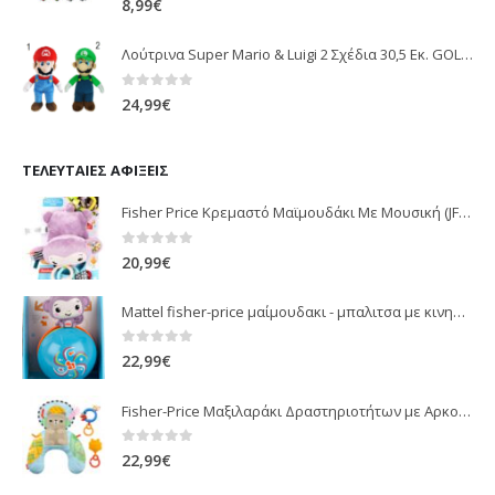
8,99
€
Λούτρινα Super Mario & Luigi 2 Σχέδια 30,5 Εκ. GOL13769
0
out of 5
24,99
€
ΤΕΛΕΥΤΑΊΕΣ ΑΦΊΞΕΙΣ
Fisher Price Κρεμαστό Μαϊμουδάκι Με Μουσική (JFF02)
0
out of 5
20,99
€
Mattel fisher-price μαίμουδακι - μπαλιτσα με κινηση JLB95
0
out of 5
22,99
€
Fisher-Price Μαξιλαράκι Δραστηριοτήτων με Αρκουδάκι (JHB44)
0
out of 5
22,99
€