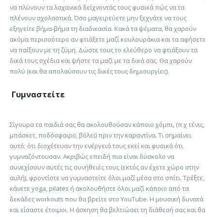
να πλύνουν τα λαχανικά δείχνοντάς τους φυσικά πώς να τα
πλένουν σχολαστικά. Όσο μαγειρεύετε μην ξεχνάτε να τους
εξηγείτε βήμα-βήμα τη διαδικασία. Κακά τα ψέματα, θα χαρούν
ακόμα περισσότερο αν φτιάξετε μαζί κουλουράκια και τα αφήσετε
να παίξουν με τη ζύμη. Δώστε τους το ελεύθερο να φτιάξουν τα
δικά τους σχέδια και ψήστε τα μαζί με τα δικά σας. Θα χαρούν
πολύ (και θα απολαύσουν τις δικές τους δημιουργίες).
Γυμναστείτε
Σίγουρα τα παιδιά σας θα ακολουθούσαν κάποιο χόμπι, (π.χ τένις,
μπάσκετ, ποδόσφαιρο, βόλεϊ) πριν την καραντίνα. Τι σημαίνει
αυτό; ότι διοχέτευαν την ενέργειά τους εκεί και φυσικά ότι
γυμναζόντουσαν. Ακριβώς επειδή πια είναι δύσκολο να
συνεχίσουν αυτές τις συνήθειές τους (εκτός αν έχετε χώρο στην
αυλή), φροντίστε να γυμναστείτε όλοι μαζί μέσα στο σπίτι. Τρέξτε,
κάνετε yoga, pilates ή ακολουθήστε όλοι μαζί κάποιο από τα
δεκάδες workouts που θα βρείτε στο YouTube. Η μουσική δυνατά
και είσαστε έτοιμοι. Η άσκηση θα βελτιώσει τη διάθεσή σας και θα