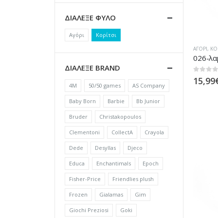
ΔΙΑΛΕΞΕ ΦΥΛΟ
Αγόρι
Κορίτσι
ΑΓΌΡΙ
,
ΚΟ
ΔΙΑΛΕΞΕ BRAND
0
out of
15,99
4M
50/50 games
AS Company
Baby Born
Barbie
Bb Junior
Bruder
Christakopoulos
Clementoni
CollectA
Crayola
Dede
Desyllas
Djeco
Educa
Enchantimals
Epoch
Fisher-Price
Friendlies plush
Frozen
Gialamas
Gim
Giochi Preziosi
Goki