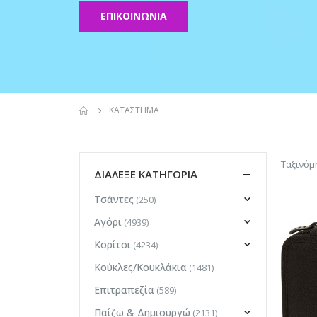
ΕΠΙΚΟΙΝΩΝΙΑ
ΚΑΤΆΣΤΗΜΑ
Ταξινόμ
ΔΙΑΛΕΞΕ ΚΑΤΗΓΟΡΙΑ
Τσάντες
(250)
Αγόρι
(4939)
Κορίτσι
(4234)
Κούκλες/Κουκλάκια
(1481)
Επιτραπεζία
(589)
Παίζω & Δημιουργώ
(2131)