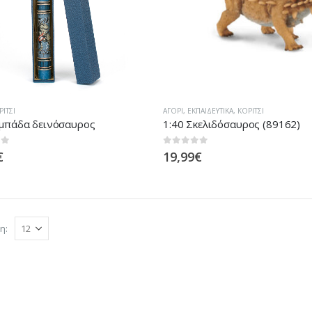
ΡΊΤΣΙ
ΑΓΌΡΙ
,
ΕΚΠΑΙΔΕΥΤΙΚΆ
,
ΚΟΡΊΤΣΙ
μπάδα δεινόσαυρος
1:40 Σκελιδόσαυρος (89162)
 5
0
out of 5
€
19,99
€
η: