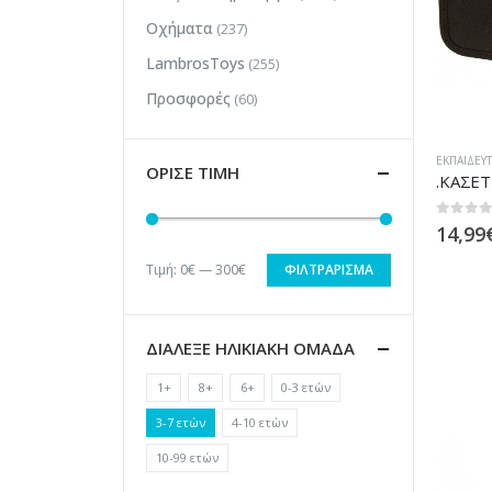
Οχήματα
(237)
LambrosToys
(255)
Προσφορές
(60)
ΕΚΠΑΙΔΕΥΤ
ΟΡΙΣΕ ΤΙΜΗ
0
out of
14,99
Τιμή:
0€
—
300€
ΦΙΛΤΡΆΡΙΣΜΑ
Ελάχιστη
Μέγιστη
τιμή
τιμή
ΔΙΑΛΕΞΕ ΗΛΙΚΙΑΚΗ ΟΜΑΔΑ
1+
8+
6+
0-3 ετών
3-7 ετών
4-10 ετών
10-99 ετών