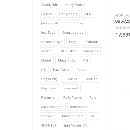
Gounaridis
Harry Potter
Hasbro
Hot Wheels
IDEA
ΑΓΌΡΙ
,
ΚΟ
085-λα
Jakks Pacific
John Hellas
Just Toys
Koutropoulos
0
out of
17,99
LambrosToys
Lego
Lexibook
Lisciani
Little Tikes
Markwins
Mattel
Mega Bloks
MG
NSI
Paw Patrol
Peppa
Peppa Pig
Pj Masks
Play-Doh
Playmobil
Playskool
Pokemon
Polly Pocket
Polo
Ravensburger
Remoundo
Santoro
Shimmer Stars
Siku
SNAINTER
Spin Master DC