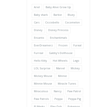
Ariel
Baby Alive Grow Up
Baby shark
Barbie
Bluey
Cars
Cicciobello
Cocomelon
Disney
Disney Princess
Encanto
Enchantimals
EverDreamerz
Frozen
Fureal
Furreal
Gabby's Dollhouse
Hello Kitty
Hot Wheels
Lego
LOL Surprise
Marvel
Mickey
Mickey Mouse
Minnie
Minnie Mouse
Miracle Tunes
Miraculous
Nancy
Paw Patrol
Paw Patrols
Peppa
Peppa Pig
PJ Masks
Play-Doh
Pokemon