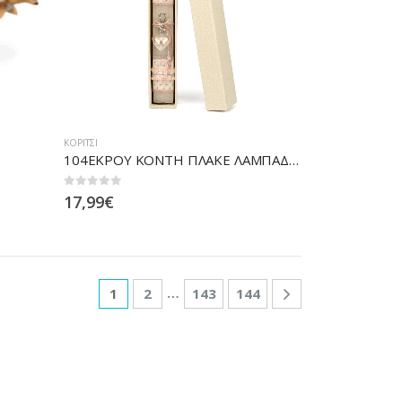
ΚΟΡΊΤΣΙ
104ΕΚΡΟΥ ΚΟΝΤΗ ΠΛΑΚΕ ΛΑΜΠΑΔΑ ΜΠΡΕΛΟΚ ΚΑΡΔΙΑ
0
out of 5
17,99
€
…
1
2
143
144