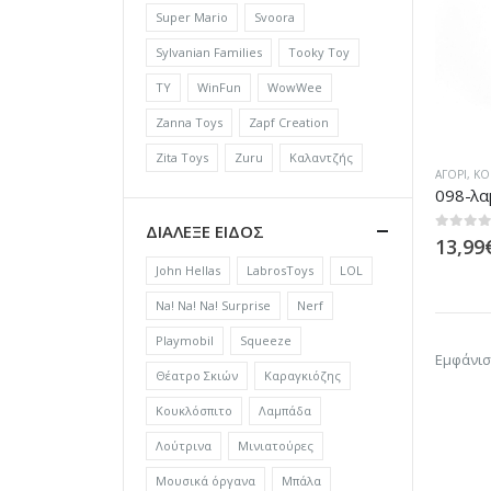
Super Mario
Svoora
Sylvanian Families
Tooky Toy
TY
WinFun
WowWee
Zanna Toys
Zapf Creation
Zita Toys
Zuru
Καλαντζής
ΑΓΌΡΙ
,
ΚΟ
098-λα
ΔΙΑΛΕΞΕ ΕΙΔΟΣ
0
out of
13,99
John Hellas
LabrosToys
LOL
Na! Na! Na! Surprise
Nerf
Playmobil
Squeeze
Εμφάνισ
Θέατρο Σκιών
Καραγκιόζης
Κουκλόσπιτο
Λαμπάδα
Λούτρινα
Μινιατούρες
Μουσικά όργανα
Μπάλα