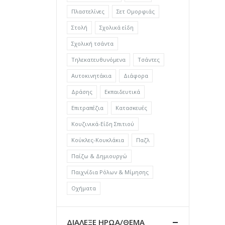
Πλαστελίνες
Σετ Ομορφιάς
Στολή
Σχολικά είδη
Σχολική τσάντα
Τηλεκατευθυνόμενα
Τσάντες
Αυτοκινητάκια
Διάφορα
Δράσης
Εκπαιδευτικά
Επιτραπέζια
Κατασκευές
Κουζινικά-Είδη Σπιτιού
Κούκλες-Κουκλάκια
Παζλ
Παίζω & Δημιουργώ
Παιχνίδια Ρόλων & Μίμησης
Οχήματα
ΔΙΑΛΕΞΕ ΗΡΩΑ/ΘΕΜΑ