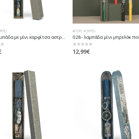
ΡΊΤΣΙ
ΑΓΌΡΙ
,
ΚΟΡΊΤΣΙ
026-λαμπάδα με μίνι καρφίτσα αστροναύτη
 5
0
out of 5
€
12,99
€