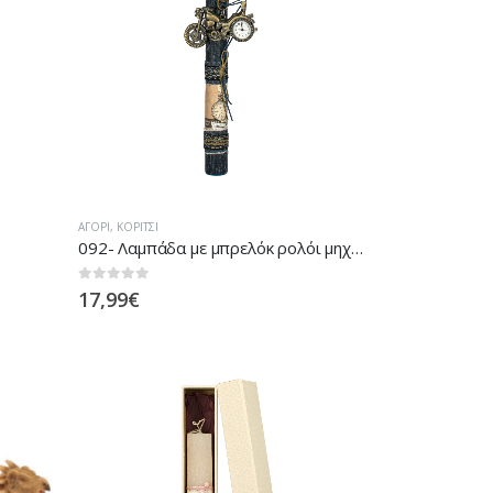
ΑΓΌΡΙ
,
ΚΟΡΊΤΣΙ
092- Λαμπάδα με μπρελόκ ρολόι μηχανή
0
out of 5
17,99
€