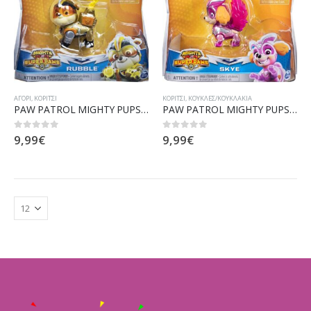
ΑΓΌΡΙ
,
ΚΟΡΊΤΣΙ
ΚΟΡΊΤΣΙ
,
ΚΟΎΚΛΕΣ/ΚΟΥΚΛΆΚΙΑ
PAW PATROL MIGHTY PUPS SUPER PAWS – RUBBLE (20114285)
PAW PATROL MIGHTY PUPS SUPER PAWS – SKYE (20114289)
9,99
€
9,99
€
0
out of 5
0
out of 5