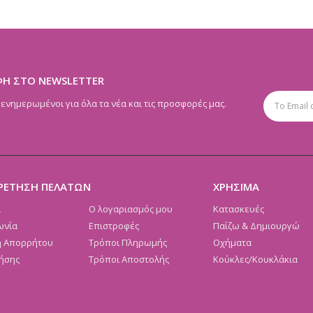
ΦΗ ΣΤΟ NEWSLETTER
 ενημερωμένοι για όλα τα νέα και τις προσφορές μας.
ΡΕΤΗΣΗ ΠΕΛΑΤΩΝ
ΧΡΗΣΙΜΑ
α
Ο λογαριασμός μου
Κατασκευές
ωνία
Επιστροφές
Παίζω & Δημιουργώ
ή Απορρήτου
Τρόποι Πληρωμής
Οχήματα
ήσης
Τρόποι Αποστολής
Κούκλες/Κουκλάκια