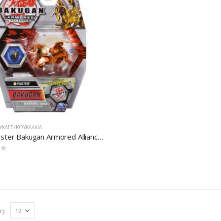
ΎΚΛΕΣ/ΚΟΥΚΛΆΚΙΑ
Spin Master Bakugan Armored Alliance: Bakugan Gate Trainer – Pegatrix Core Ball
 5
η: