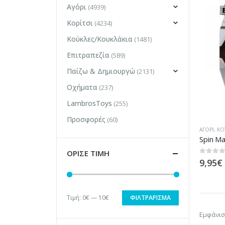
Αγόρι
(4939)
Κορίτσι
(4234)
Κούκλες/Κουκλάκια
(1481)
Επιτραπεζία
(589)
Παίζω & Δημιουργώ
(2131)
Οχήματα
(237)
LambrosToys
(255)
Προσφορές
(60)
ΑΓΌΡΙ
,
ΚΟ
ΟΡΙΣΕ ΤΙΜΗ
0
out of
9,95
€
Τιμή:
0€
—
10€
ΦΙΛΤΡΆΡΙΣΜΑ
Ελάχιστη
Μέγιστη
Εμφάνισ
τιμή
τιμή