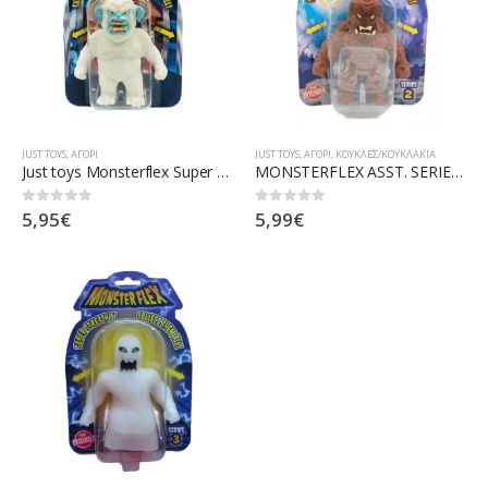
JUST TOYS
,
ΑΓΌΡΙ
JUST TOYS
,
ΑΓΌΡΙ
,
ΚΟΎΚΛΕΣ/ΚΟΥΚΛΆΚΙΑ
Just toys Monsterflex Super Stretchy Ελαστική Φιγούρα – 14 Σχέδια 0126
MONSTERFLEX ASST. SERIES II #0156S
5,95
€
5,99
€
0
out of 5
0
out of 5