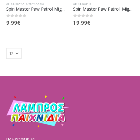
ΑΓΌΡΙ
,
ΚΟΎΚΛΕΣ/ΚΟΥΚΛΆΚΙΑ
ΑΓΌΡΙ
,
ΚΟΡΊΤΣΙ
Spin Master Paw Patrol Mighty Pups Marshall (20114287)
Spin Master Paw Patrol: Mighty Pups Charged Up – Marshall Deluxe Vehicle (20121273)
9,99
€
19,99
€
0
out of 5
0
out of 5
ΠΛΗΡΟΦΟΡΙΕΣ