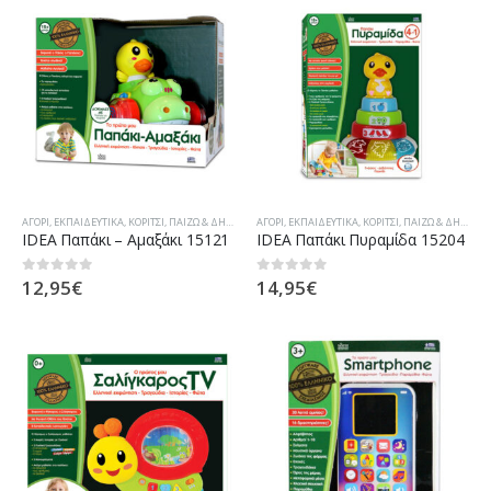
ΑΓΌΡΙ
,
ΕΚΠΑΙΔΕΥΤΙΚΆ
,
ΚΟΡΊΤΣΙ
,
ΠΑΊΖΩ & ΔΗΜΙΟΥΡΓΏ
ΑΓΌΡΙ
,
ΕΚΠΑΙΔΕΥΤΙΚΆ
,
ΚΟΡΊΤΣΙ
,
ΠΑΊΖΩ & ΔΗΜΙΟΥΡΓΏ
IDEA Παπάκι – Αμαξάκι 15121
IDEA Παπάκι Πυραμίδα 15204
12,95
€
14,95
€
0
out of 5
0
out of 5