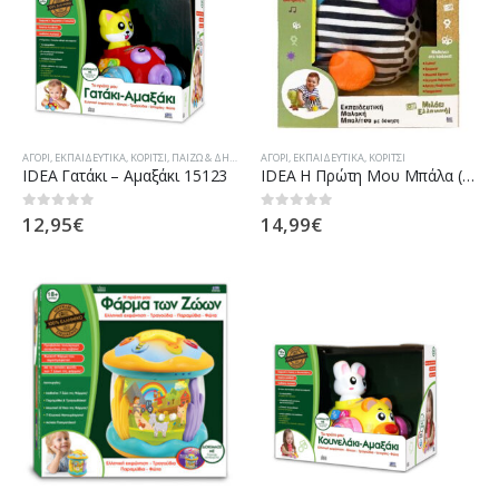
ΑΓΌΡΙ
,
ΕΚΠΑΙΔΕΥΤΙΚΆ
,
ΚΟΡΊΤΣΙ
,
ΠΑΊΖΩ & ΔΗΜΙΟΥΡΓΏ
ΑΓΌΡΙ
,
ΕΚΠΑΙΔΕΥΤΙΚΆ
,
ΚΟΡΊΤΣΙ
IDEA Γατάκι – Αμαξάκι 15123
IDEA Η Πρώτη Μου Μπάλα (17034)
12,95
€
14,99
€
0
out of 5
0
out of 5