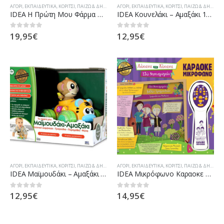
ΑΓΌΡΙ
,
ΕΚΠΑΙΔΕΥΤΙΚΆ
,
ΚΟΡΊΤΣΙ
,
ΠΑΊΖΩ & ΔΗΜΙΟΥΡΓΏ
ΑΓΌΡΙ
,
ΕΚΠΑΙΔΕΥΤΙΚΆ
,
ΚΟΡΊΤΣΙ
,
ΠΑΊΖΩ & ΔΗΜΙΟΥΡΓΏ
IDEA Η Πρώτη Μου Φάρμα Των Ζώων 15310
IDEA Κουνελάκι – Αμαξάκι 15122
19,95
€
12,95
€
0
out of 5
0
out of 5
ΑΓΌΡΙ
,
ΕΚΠΑΙΔΕΥΤΙΚΆ
,
ΚΟΡΊΤΣΙ
,
ΠΑΊΖΩ & ΔΗΜΙΟΥΡΓΏ
ΑΓΌΡΙ
,
ΕΚΠΑΙΔΕΥΤΙΚΆ
,
ΚΟΡΊΤΣΙ
,
ΠΑΊΖΩ & ΔΗΜΙΟΥΡΓΏ
IDEA Μαϊμουδάκι – Αμαξάκι 15120
IDEA Μικρόφωνο Καραοκε Εδώ Νηπιαγωγείο 18200
12,95
€
14,95
€
0
out of 5
0
out of 5