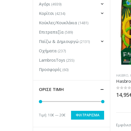
Αγόρι
(4939)
Κορίτσι
(4234)
Κούκλες/Κουκλάκια
(1481)
Επιτραπεζία
(589)
Παίζω & Δημιουργώ
(2131)
Οχήματα
(237)
LambrosToys
(255)
Προσφορές
(60)
HASBRO
,
ΟΡΙΣΕ ΤΙΜΗ
0
out of
14,95
Τιμή:
10€
—
20€
ΦΙΛΤΡΆΡΙΣΜΑ
Ελάχιστη
Μέγιστη
Εμφάνισ
τιμή
τιμή