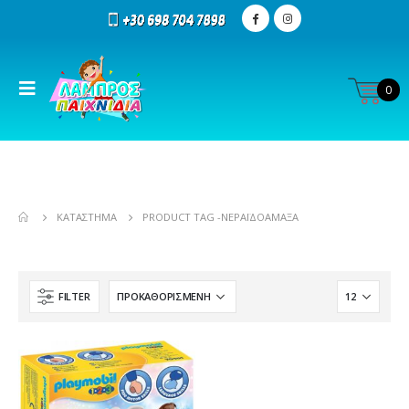
0
ΚΑΤΆΣΤΗΜΑ
PRODUCT TAG -
ΝΕΡΑΪΔΟΆΜΑΞΑ
FILTER