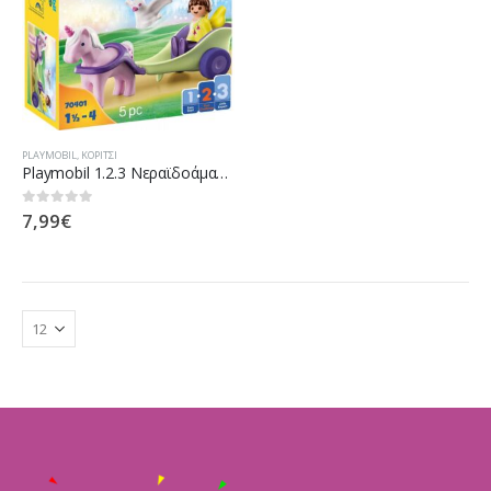
PLAYMOBIL
,
ΚΟΡΊΤΣΙ
Playmobil 1.2.3 Νεραϊδοάμαξα Με Μονόκερο 70401
7,99
€
0
out of 5