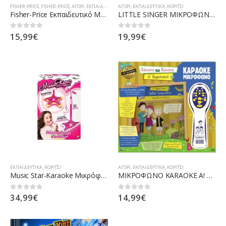
FISHER-PRICE
,
FISHER-PRICE
,
ΑΓΌΡΙ
,
ΕΚΠΑΙΔΕΥΤΙΚΆ
ΑΓΌΡΙ
,
ΚΟΡΊΤΣΙ
,
ΕΚΠΑΙΔΕΥΤΙΚΆ
,
ΠΑΊΖΩ & ΔΗΜΙΟΥΡΓΏ
,
ΚΟΡΊΤΣΙ
Fisher-Price Εκπαιδευτικό Μικρόφωνο FBP42
LITTLE SINGER ΜΙΚΡΟΦΩΝΟ ΜΕ ΒΑΣΗ ΗΧΟ & ΦΩΣ (50-2806)
15,99
€
19,99
€
0
out of 5
0
out of 5
ΕΚΠΑΙΔΕΥΤΙΚΆ
,
ΚΟΡΊΤΣΙ
ΑΓΌΡΙ
,
ΕΚΠΑΙΔΕΥΤΙΚΆ
,
ΚΟΡΊΤΣΙ
Music Star-Karaoke Μικρόφωνο Με Βάση (7510-56903)
ΜΙΚΡΟΦΩΝΟ KARAOKE Α! ΔΗΜΟΤΙΚΟΥ ΛΑΧΑΝΑ & ΧΑΧΑΝΑ (18201)
34,99
€
14,99
€
0
out of 5
0
out of 5