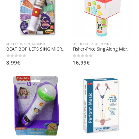
ΑΓΌΡΙ
,
ΕΚΠΑΙΔΕΥΤΙΚΆ
,
ΚΟΡΊΤΣΙ
FISHER-PRICE
,
ΑΓΌΡΙ
,
ΚΟΡΊΤΣΙ
BEAT BOP LETS SING MICROPHONE Ν 410099
Fisher-Price Sing Along Microphone
8,99
€
16,99
€
0
out of 5
0
out of 5