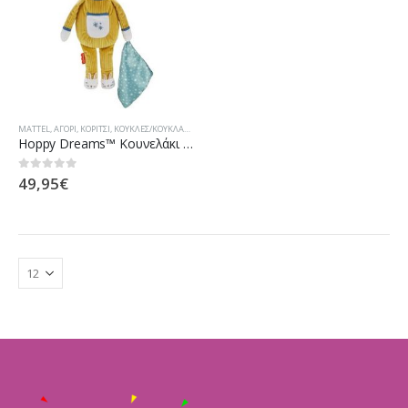
MATTEL
,
ΑΓΌΡΙ
,
ΚΟΡΊΤΣΙ
,
ΚΟΎΚΛΕΣ/ΚΟΥΚΛΆΚΙΑ
Hoppy Dreams™ Κουνελάκι για Τον Ύπνο GMN58
49,95
€
0
out of 5