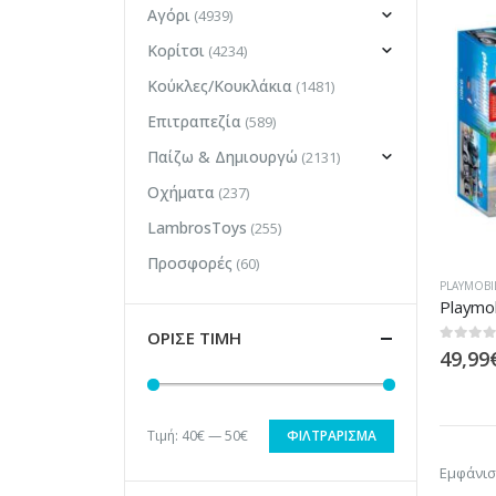
Αγόρι
(4939)
Κορίτσι
(4234)
Κούκλες/Κουκλάκια
(1481)
Επιτραπεζία
(589)
Παίζω & Δημιουργώ
(2131)
Οχήματα
(237)
LambrosToys
(255)
Προσφορές
(60)
PLAYMOBI
ΟΡΙΣΕ ΤΙΜΗ
0
out of
49,99
Τιμή:
40€
—
50€
ΦΙΛΤΡΆΡΙΣΜΑ
Ελάχιστη
Μέγιστη
Εμφάνισ
τιμή
τιμή