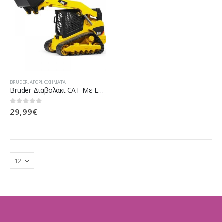
BRUDER
,
ΑΓΌΡΙ
,
ΟΧΉΜΑΤΑ
Bruder Διαβολάκι CAT Με Ερπύστριες & Φορτωτή BR002136
29,99
€
0
out of 5