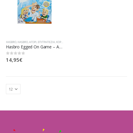
HASBRO
,
HASBRO
,
ΑΓΌΡΙ
,
ΕΠΙΤΡΑΠΕΖΊΑ
,
ΚΟΡΊΤΣΙ
Hasbro Egged On Game – Αυγομελέτα Κι Έρχεται C2473
14,95
€
0
out of 5