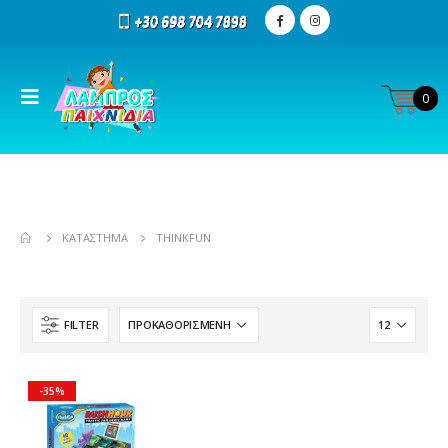
0
ΚΑΤΆΣΤΗΜΑ
THINKFUN
FILTER
-35%