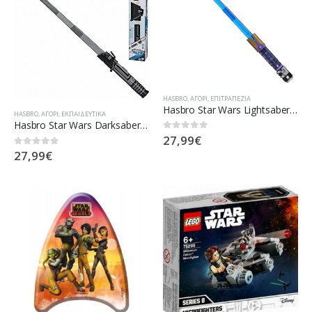
HASBRO
,
ΑΓΌΡΙ
,
ΕΠΙΤΡΑΠΕΖΊΑ
Hasbro Star Wars Lightsaber Forge Kyber Core Jedi Master Sol F1135 / F9504
HASBRO
,
ΑΓΌΡΙ
,
ΕΚΠΑΙΔΕΥΤΙΚΆ
Hasbro Star Wars Darksaber Mandalorian Φωτόσπαθο
27,99
€
0
out of 5
27,99
€
0
out of 5