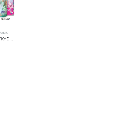
ΛΆΚΙΑ
Λαμπάδα Skydancers-4 Σχέδια (KYD02000)