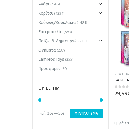
Αγόρι
(4939)
Κορίτσι
(4234)
Κούκλες/Κουκλάκια
(1481)
Επιτραπεζία
(589)
Παίζω & Δημιουργώ
(2131)
Οχήματα
(237)
LambrosToys
(255)
Προσφορές
(60)
GIOCHI P
ΟΡΙΣΕ ΤΙΜΗ
0
out of
29,99
Τιμή:
20€
—
30€
ΦΙΛΤΡΆΡΙΣΜΑ
Ελάχιστη
Μέγιστη
Εμφάνισ
τιμή
τιμή