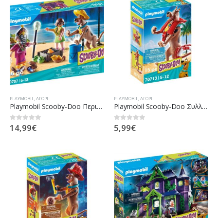
PLAYMOBIL
,
ΑΓΌΡΙ
PLAYMOBIL
,
ΑΓΌΡΙ
Playmobil Scooby-Doo Περιπέτεια Με Τον Witch Doctor 70707
Playmobil Scooby-Doo Συλλεκτική Φιγούρα Scooby Ναυαγοσώστης 70713
14,99
€
5,99
€
0
out of 5
0
out of 5