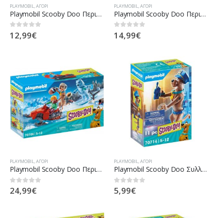
PLAYMOBIL
,
ΑΓΌΡΙ
PLAYMOBIL
,
ΑΓΌΡΙ
Playmobil Scooby Doo Περιπέτεια Με Τον Ghost Clown 70710
Playmobil Scooby Doo Περιπέτεια Με Τον Ghost Diver 70708
12,99
€
14,99
€
0
out of 5
0
out of 5
PLAYMOBIL
,
ΑΓΌΡΙ
PLAYMOBIL
,
ΑΓΌΡΙ
Playmobil Scooby Doo Περιπέτεια Με Τον Snow Ghost 70706
Playmobil Scooby Doo Συλλεκτική Φιγούρα Scooby Αστυνομικός 70714
24,99
€
5,99
€
0
out of 5
0
out of 5