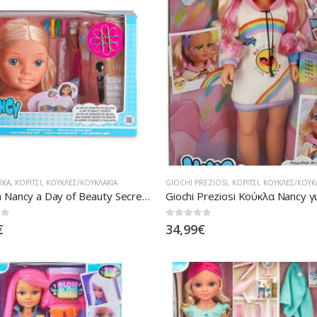
ΙΚΆ
,
ΚΟΡΊΤΣΙ
,
ΚΟΎΚΛΕΣ/ΚΟΥΚΛΆΚΙΑ
GIOCHI PREZIOSI
,
ΚΟΡΊΤΣΙ
,
ΚΟΎΚΛΕΣ/ΚΟΥΚ
Famosa Nancy a Day of Beauty Secrets Κεφάλι Ομορφιάς
 5
0
out of 5
€
34,99
€