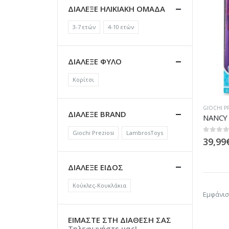
ΔΙΑΛΕΞΕ ΗΛΙΚΙΑΚΗ ΟΜΑΔΑ
3-7 ετών
4-10 ετών
ΔΙΑΛΕΞΕ ΦΥΛΟ
Κορίτσι
GIOCHI P
ΔΙΑΛΕΞΕ BRAND
Giochi Preziosi
LambrosToys
0
out of
39,99
ΔΙΑΛΕΞΕ ΕΙΔΟΣ
Κούκλες-Κουκλάκια
Εμφάνισ
ΕΙΜΑΣΤΕ ΣΤΗ ΔΙΑΘΕΣΗ ΣΑΣ
Τηλεφωνήστε μας!