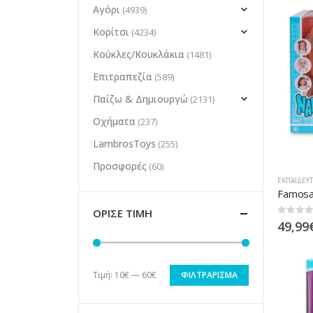
Αγόρι
(4939)
Κορίτσι
(4234)
Κούκλες/Κουκλάκια
(1481)
Επιτραπεζία
(589)
Παίζω & Δημιουργώ
(2131)
Οχήματα
(237)
LambrosToys
(255)
Προσφορές
(60)
ΕΚΠΑΙΔΕΥΤ
ΟΡΙΣΕ ΤΙΜΗ
0
out of
49,99
Τιμή:
10€
—
60€
ΦΙΛΤΡΆΡΙΣΜΑ
Ελάχιστη
Μέγιστη
τιμή
τιμή