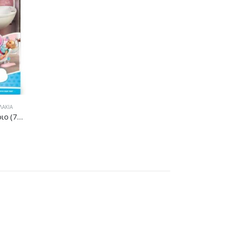
ΛΆΚΙΑ
Nancy Μια Μέρα Στο Κομμωτήριο (700016704)