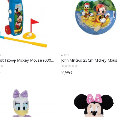
ΌΡΙ
ΑΓΌΡΙ
Dede Σετ Γκολφ Mickey Mouse (03028WD)
 5
0
out of 5
€
2,95
€