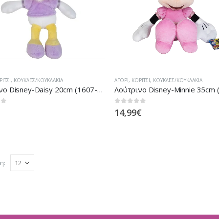
ΡΊΤΣΙ
,
ΚΟΎΚΛΕΣ/ΚΟΥΚΛΆΚΙΑ
ΑΓΌΡΙ
,
ΚΟΡΊΤΣΙ
,
ΚΟΎΚΛΕΣ/ΚΟΥΚΛΆΚΙΑ
Λούτρινο Disney-Daisy 20cm (1607-01683)
 5
0
out of 5
14,99
€
η: