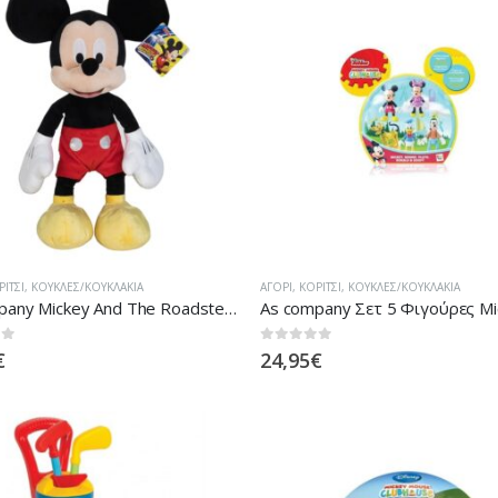
ΡΊΤΣΙ
,
ΚΟΎΚΛΕΣ/ΚΟΥΚΛΆΚΙΑ
ΑΓΌΡΙ
,
ΚΟΡΊΤΣΙ
,
ΚΟΎΚΛΕΣ/ΚΟΥΚΛΆΚΙΑ
As company Mickey And The Roadster Racers Χνουδωτό Mickey Mouse 61 Εκ.
 5
0
out of 5
€
24,95
€