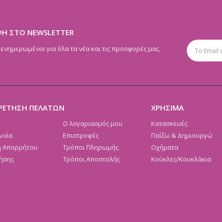
ΦΗ ΣΤΟ NEWSLETTER
 ενημερωμένοι για όλα τα νέα και τις προσφορές μας.
ΡΕΤΗΣΗ ΠΕΛΑΤΩΝ
ΧΡΗΣΙΜΑ
α
Ο λογαριασμός μου
Κατασκευές
ωνία
Επιστροφές
Παίζω & Δημιουργώ
ή Απορρήτου
Τρόποι Πληρωμής
Οχήματα
ήσης
Τρόποι Αποστολής
Κούκλες/Κουκλάκια