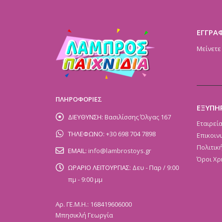
ΕΓΓΡΑ
Μείνετε
ΠΛΗΡΟΦΟΡΙΕΣ
ΕΞΥΠΗ
ΔΙΕΥΘΥΝΣΗ:
Βασιλίσσης Όλγας 167
Εταιρεί
ΤΗΛΕΦΩΝΟ:
+30 698 704 7898
Επικοιν
Πολιτικ
EMAIL:
info@lambrostoys.gr
Όροι Χρ
ΩΡΑΡΙΟ ΛΕΙΤΟΥΡΓΙΑΣ:
Δευ - Παρ / 9:00
πμ - 9:00 μμ
Αρ. ΓΕ.Μ.Η.: 168419606000
Μπησικλή Γεωργία