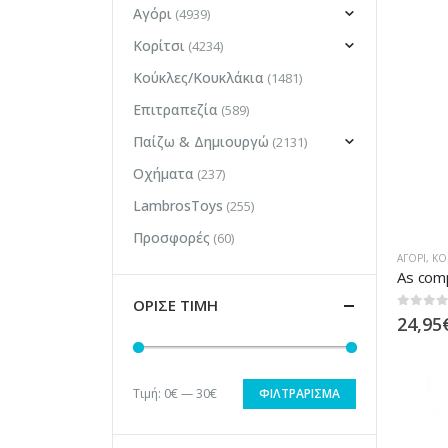
Αγόρι
(4939)
Κορίτσι
(4234)
Κούκλες/Κουκλάκια
(1481)
Επιτραπεζία
(589)
Παίζω & Δημιουργώ
(2131)
Οχήματα
(237)
LambrosToys
(255)
Προσφορές
(60)
ΑΓΌΡΙ
,
ΚΟ
ΟΡΙΣΕ ΤΙΜΗ
0
out of
24,95
Τιμή:
0€
—
30€
ΦΙΛΤΡΆΡΙΣΜΑ
Ελάχιστη
Μέγιστη
τιμή
τιμή