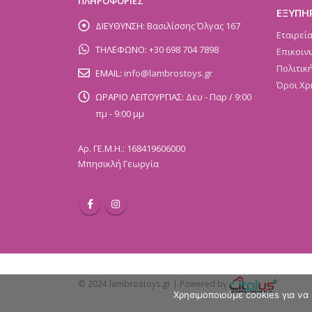
ΠΛΗΡΟΦΟΡΙΕΣ
ΕΞΥΠΗ
ΔΙΕΥΘΥΝΣΗ:
Βασιλίσσης Όλγας 167
Εταιρεί
ΤΗΛΕΦΩΝΟ:
+30 698 704 7898
Επικοιν
Πολιτικ
EMAIL:
info@lambrostoys.gr
Όροι Χρ
ΩΡΑΡΙΟ ΛΕΙΤΟΥΡΓΙΑΣ:
Δευ - Παρ / 9:00
πμ - 9:00 μμ
Αρ. ΓΕ.Μ.Η.: 168419606000
Μπησικλή Γεωργία
© 2024 lambrostoys.gr | Powered by
Χρησιμοποιούμε cookies για να