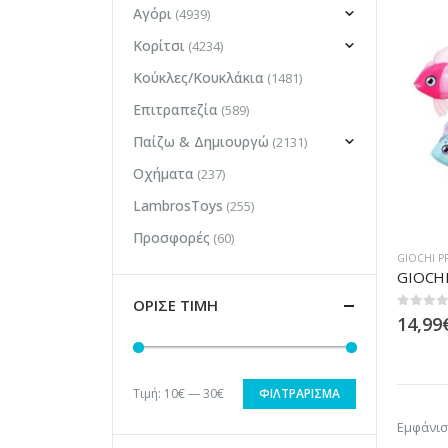
Αγόρι
(4939)
Κορίτσι
(4234)
Κούκλες/Κουκλάκια
(1481)
Επιτραπεζία
(589)
Παίζω & Δημιουργώ
(2131)
Οχήματα
(237)
LambrosToys
(255)
Προσφορές
(60)
GIOCHI P
ΟΡΙΣΕ ΤΙΜΗ
0
out of
14,99
Τιμή:
10€
—
30€
ΦΙΛΤΡΆΡΙΣΜΑ
Ελάχιστη
Μέγιστη
Εμφάνισ
τιμή
τιμή