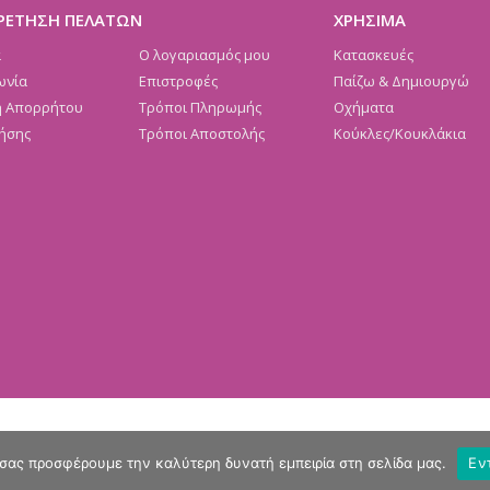
ΡΕΤΗΣΗ ΠΕΛΑΤΩΝ
ΧΡΗΣΙΜΑ
α
Ο λογαριασμός μου
Κατασκευές
ωνία
Επιστροφές
Παίζω & Δημιουργώ
ή Απορρήτου
Τρόποι Πληρωμής
Οχήματα
ήσης
Τρόποι Αποστολής
Κούκλες/Κουκλάκια
 σας προσφέρουμε την καλύτερη δυνατή εμπειρία στη σελίδα μας.
Εν