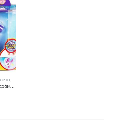
ΟΡΊΤΣΙ
,
ΚΟΎΚΛΕΣ/ΚΟΥΚΛΆΚΙΑ
,
ΠΑΊΖΩ & ΔΗΜΙΟΥΡΓΏ
Little Live Pets Ενυδρείο Με Ψαράκι Aquaritos (LP100000)