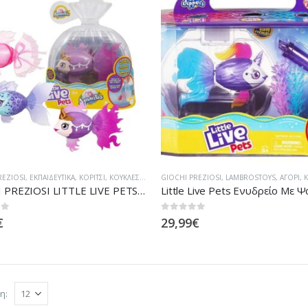
REZIOSI
,
ΕΚΠΑΙΔΕΥΤΙΚΆ
,
ΚΟΡΊΤΣΙ
,
ΚΟΎΚΛΕΣ/ΚΟΥΚΛΆΚΙΑ
GIOCHI PREZIOSI
,
LAMBROSTOYS
,
ΑΓΌΡΙ
,
Κ
GIOCHI PREZIOSI LITTLE LIVE PETS ΨΑΡΑΚΙ ΜΩΒ (LP101000)
 5
0
out of 5
€
29,99
€
η: