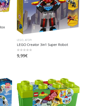
Box
LEGO
,
ΑΓΌΡΙ
LEGO Creator 3in1 Super Robot
0
out of 5
9,99
€