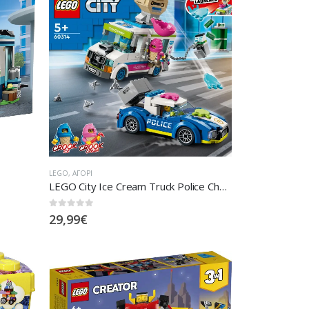
LEGO
,
ΑΓΌΡΙ
LEGO City Ice Cream Truck Police Chase
0
out of 5
29,99
€