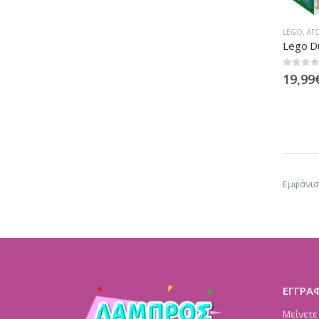
LEGO
,
ΑΓ
Lego Du
0
out of
19,99
Εμφάνισ
ΕΓΓΡΑ
Μείνετε