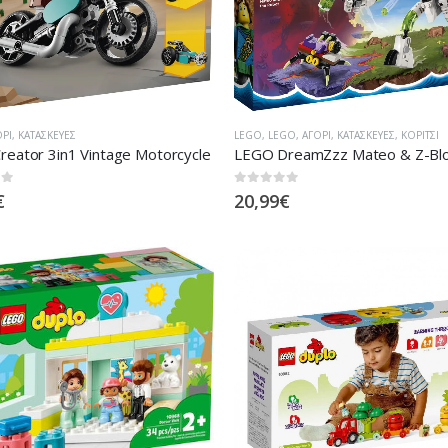
LEGO
,
LEGO
,
ΑΓΌΡΙ
,
ΚΑΤΑΣΚΕΥΈΣ
,
ΚΟΡΊΤΣΙ
ΌΡΙ
,
ΚΑΤΑΣΚΕΥΈΣ
eator 3in1 Vintage Motorcycle
0
out of 5
 5
20,99
€
€