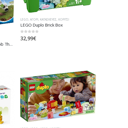
LEGO
,
ΑΓΌΡΙ
,
ΚΑΤΑΣΚΕΥΈΣ
,
ΚΟΡΊΤΣΙ
LEGO Duplo Brick Box
0
out of 5
32,99
€
LEGO DreamZzz Mateo & Z-Blob The Robot