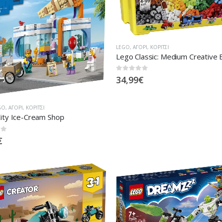
LEGO
,
ΑΓΌΡΙ
,
ΚΟΡΊΤΣΙ
Lego Classic: Medium Creative 
0
out of 5
34,99
€
GO
,
ΑΓΌΡΙ
,
ΚΟΡΊΤΣΙ
ity Ice-Cream Shop
 5
€