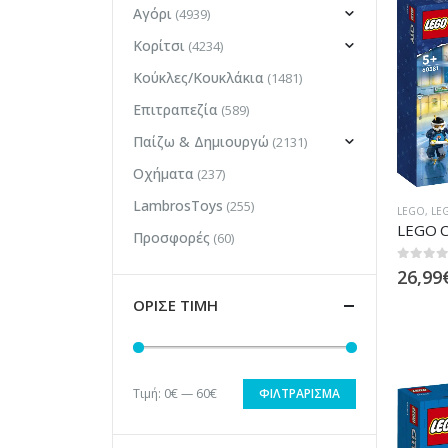
Αγόρι
(4939)
Κορίτσι
(4234)
Κούκλες/Κουκλάκια
(1481)
Επιτραπεζία
(589)
Παίζω & Δημιουργώ
(2131)
Οχήματα
(237)
LambrosToys
(255)
LEGO
,
LE
LEGO C
Προσφορές
(60)
0
out of
26,99
ΟΡΙΣΕ ΤΙΜΗ
Τιμή:
0€
—
60€
ΦΙΛΤΡΆΡΙΣΜΑ
Ελάχιστη
Μέγιστη
τιμή
τιμή