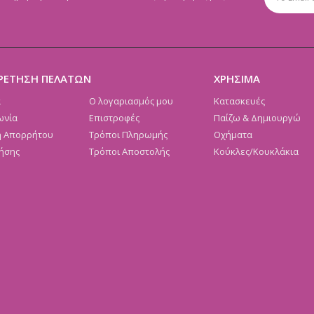
ΡΕΤΗΣΗ ΠΕΛΑΤΩΝ
ΧΡΗΣΙΜΑ
α
Ο λογαριασμός μου
Κατασκευές
ωνία
Επιστροφές
Παίζω & Δημιουργώ
ή Απορρήτου
Τρόποι Πληρωμής
Οχήματα
ήσης
Τρόποι Αποστολής
Κούκλες/Κουκλάκια