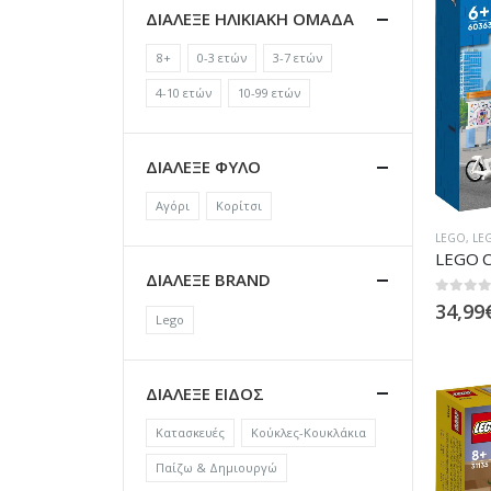
ΔΙΑΛΕΞΕ ΗΛΙΚΙΑΚΗ ΟΜΑΔΑ
8+
0-3 ετών
3-7 ετών
4-10 ετών
10-99 ετών
ΔΙΑΛΕΞΕ ΦΥΛΟ
Αγόρι
Κορίτσι
LEGO
,
LE
LEGO C
ΔΙΑΛΕΞΕ BRAND
0
out of
34,99
Lego
ΔΙΑΛΕΞΕ ΕΙΔΟΣ
Κατασκευές
Κούκλες-Κουκλάκια
Παίζω & Δημιουργώ