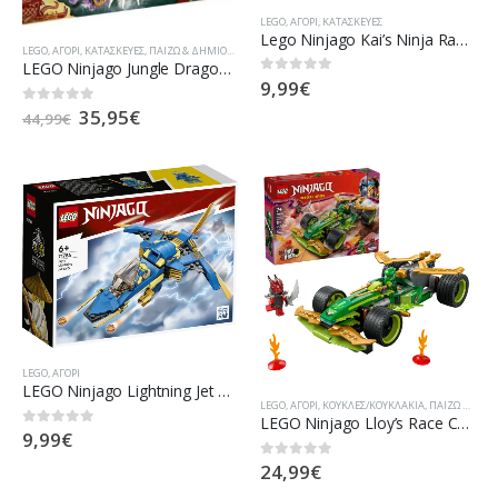
LEGO
,
ΑΓΌΡΙ
,
ΚΑΤΑΣΚΕΥΈΣ
Lego Ninjago Kai’s Ninja Race Car EVO για 6+ ετών
LEGO
,
ΑΓΌΡΙ
,
ΚΑΤΑΣΚΕΥΈΣ
,
ΠΑΊΖΩ & ΔΗΜΙΟΥΡΓΏ
,
ΠΡΟΣΦΟΡΈΣ
LEGO Ninjago Jungle Dragon (71746)
9,99
€
0
out of 5
Original
Η
35,95
€
0
out of 5
44,99
€
price
τρέχουσα
was:
τιμή
44,99€.
είναι:
35,95€.
LEGO
,
ΑΓΌΡΙ
LEGO Ninjago Lightning Jet Evo (71784)
LEGO
,
ΑΓΌΡΙ
,
ΚΟΎΚΛΕΣ/ΚΟΥΚΛΆΚΙΑ
,
ΠΑΊΖΩ & ΔΗΜΙΟΥΡΓΏ
LEGO Ninjago Lloy’s Race Car (71828)
9,99
€
0
out of 5
24,99
€
0
out of 5