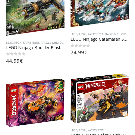
LEGO
,
ΑΓΌΡΙ
,
ΚΑΤΑΣΚΕΥΈΣ
,
ΠΑΊΖΩ & ΔΗΜΙΟΥΡΓΏ
LEGO Ninjago Catamaran Sea Battle (71748)
LEGO
,
ΑΓΌΡΙ
,
ΚΑΤΑΣΚΕΥΈΣ
,
ΠΑΊΖΩ & ΔΗΜΙΟΥΡΓΏ
LEGO Ninjago Boulder Blaster (71736)
74,99
€
0
out of 5
44,99
€
0
out of 5
LEGO
,
ΑΓΌΡΙ
,
ΚΑΤΑΣΚΕΥΈΣ