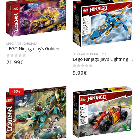
LEGO
,
ΑΓΌΡΙ
,
ΟΧΉΜΑΤΑ
LEGO Ninjago Jay’s Golden Dragon Motorbike (71768)
LEGO
,
ΑΓΌΡΙ
,
ΚΑΤΑΣΚΕΥΈΣ
Lego Ninjago Jay’s Lightning Jet EVO για 6+ ετών
21,99
€
0
out of 5
9,99
€
0
out of 5
-20%