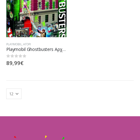
PLAYMOBIL
,
ΑΓΌΡΙ
Playmobil Ghostbusters Αρχηγείο 9219
89,99
€
0
out of 5