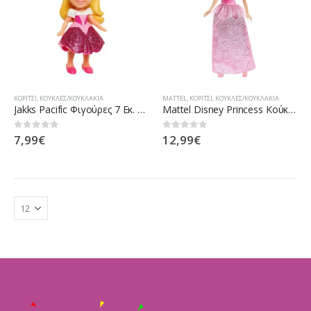
ΚΟΡΊΤΣΙ
,
ΚΟΎΚΛΕΣ/ΚΟΥΚΛΆΚΙΑ
MATTEL
,
ΚΟΡΊΤΣΙ
,
ΚΟΎΚΛΕΣ/ΚΟΥΚΛΆΚΙΑ
Jakks Pacific Φιγούρες 7 Εκ. Disney Princess (Mini Aurora) (JPA95532)
Mattel Disney Princess Κούκλα Aurora Ωραία Κοιμωμένη (HLW02-HLW09)
7,99
€
12,99
€
0
out of 5
0
out of 5