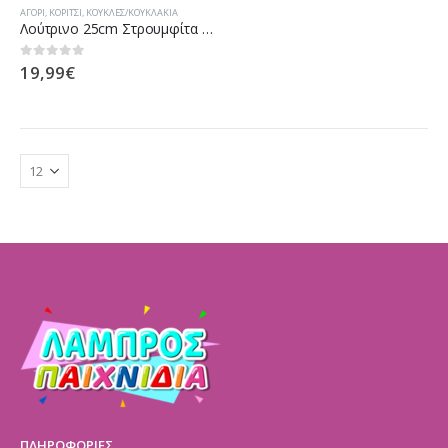
ΑΓΌΡΙ
,
ΚΟΡΊΤΣΙ
,
ΚΟΎΚΛΕΣ/ΚΟΥΚΛΆΚΙΑ
Λούτρινο 25cm Στρουμφίτα (PU755231)
19,99
€
0
out of 5
ΠΛΗΡΟΦΟΡΙΕΣ