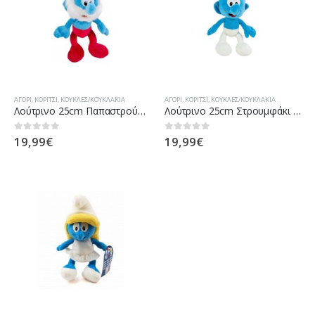
ΑΓΌΡΙ
,
ΚΟΡΊΤΣΙ
,
ΚΟΎΚΛΕΣ/ΚΟΥΚΛΆΚΙΑ
ΑΓΌΡΙ
,
ΚΟΡΊΤΣΙ
,
ΚΟΎΚΛΕΣ/ΚΟΥΚΛΆΚΙΑ
Λούτρινο 25cm Παπαστρούμφ (PU755232)
Λούτρινο 25cm Στρουμφάκι (PU755230)
19,99
€
19,99
€
0
out of 5
0
out of 5