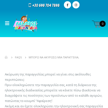
0
FAQS
ΜΠΟΡΏ ΝΑ ΑΚΥΡΏΣΩ ΜΙΑ ΠΑΡΑΓΓΕΛΊΑ;
Ακύρωση της παραγγελίας μπορεί να γίνει στις ακόλουθες
περιπτώσεις:
Πριν ολοκληρώσετε την παραγγελία σας, κατά τη διάρκεια της
ηλεκτρονικής διαδικασίας μπορείτε να κάνετε πίσω (back) και να
διαγράψετε τις ποσότητες των προϊόντων από το καλάθι αγορών,
πατώντας το κουμπί “Αφαίρεση’’.
Ακόμη και αν έχετε ολοκληρώσει την ηλεκτρονική σας παραγγελία